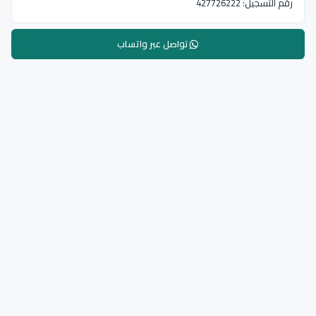
رقم التسجيل:
427726222
تواصل عبر واتساب