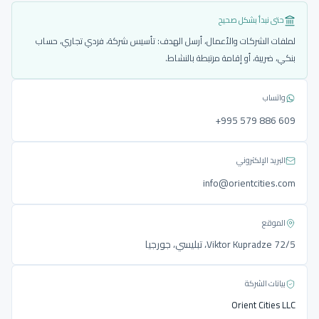
حتى نبدأ بشكل صحيح
لملفات الشركات والأعمال، أرسل الهدف: تأسيس شركة، فردي تجاري، حساب
بنكي، ضريبة، أو إقامة مرتبطة بالنشاط.
واتساب
‎+995 579 886 609
البريد الإلكتروني
info@orientcities.com
الموقع
Viktor Kupradze 72/5، تبليسي، جورجيا
بيانات الشركة
Orient Cities LLC