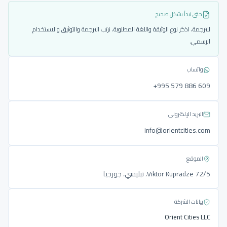
حتى نبدأ بشكل صحيح
للترجمة، اذكر نوع الوثيقة واللغة المطلوبة. نرتب الترجمة والتوثيق والاستخدام
الرسمي.
واتساب
‎+995 579 886 609
البريد الإلكتروني
info@orientcities.com
الموقع
Viktor Kupradze 72/5، تبليسي، جورجيا
بيانات الشركة
Orient Cities LLC