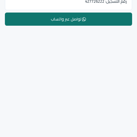
رقم التسجيل:
427726222
تواصل عبر واتساب