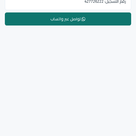
رقم التسجيل:
427726222
تواصل عبر واتساب