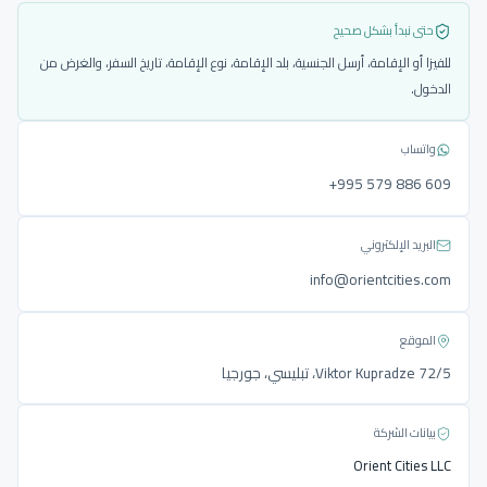
حتى نبدأ بشكل صحيح
للفيزا أو الإقامة، أرسل الجنسية، بلد الإقامة، نوع الإقامة، تاريخ السفر، والغرض من
الدخول.
واتساب
‎+995 579 886 609
البريد الإلكتروني
info@orientcities.com
الموقع
Viktor Kupradze 72/5، تبليسي، جورجيا
بيانات الشركة
Orient Cities LLC