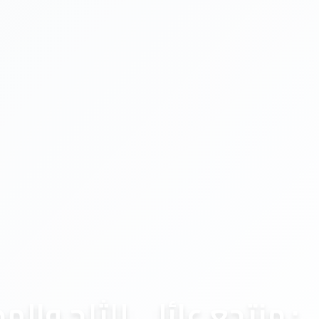
ي: منتجع عائلي للثلج واله