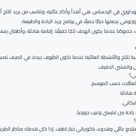
داوري في الإحساس. هي أهدأ وأكثر عائلية، وتناسب من يريد الثلج أو
جومي يجعلها خيارًا جميلًا في برنامج يريد الراحة والطبيعة.
ت، خصوصًا عندما يكون الهدف ثلجًا خفيفًا، إقامة هادئة، وأطفال يست
للثلج والأنشطة العائلية عندما تكون الظروف جيدة. في الصيف تصبح مكا
ن والمشي الخفيف.
ني؟
لعائلات حسب الموسم.
 هادئة.
يكاني.
راحة بين تبليسي وغرب جورجيا.
تجع عائلي وهدوء، باكورياني خيار لطيف. إذا كان هدفك مناظر الطريق 