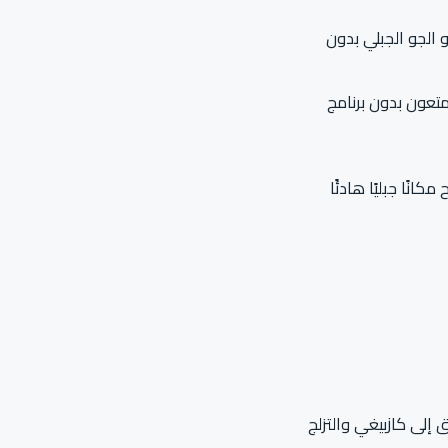
 الجو الجبلي بدون
متعون بدون برنامج
نًا جبليًا هادئًا
إلى كازبيغي والتزلج