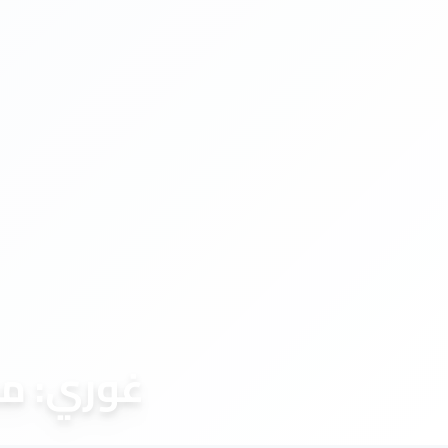
غوري: مد