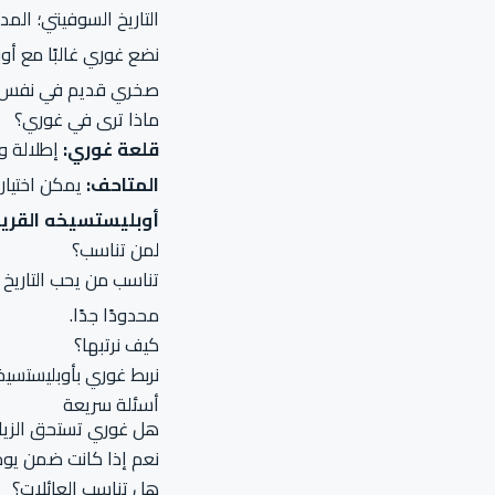
التاريخ السوفيتي؛ ال
نضع غوري غالبًا مع أو
صخري قديم في نفس ا
ماذا ترى في غوري؟
قلعة غوري:
إطلالة و
المتاحف:
يمكن اختيار 
أوبليستسيخه القريب
لمن تناسب؟
تناسب من يحب التاريخ 
محدودًا جدًا.
كيف نرتبها؟
نربط غوري بأوبليستسيخه
أسئلة سريعة
هل غوري تستحق الزيا
نعم إذا كانت ضمن يوم
هل تناسب العائلات؟