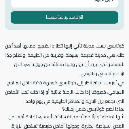
شاهد برنامجاً مناسباً
كوتايسي ليست مدينة تأتي إليها لتطارد الضجيج. جمالها أهدأ من
ذلك. هي مدينة قديمة، بسيطة، وقريبة من الطبيعة، وتصلح جدًا
للمسافر الذي يريد أن يرى وجهًا مختلفًا من جورجيا بعيدًا عن
ازدحام تبليسي وباتومي.
في أوريينت سيتيز ننظر إلى كوتايسي كوجهة ذكية داخل البرنامج
السياحي، خصوصًا إذا كانت الرحلة عائلية أو إذا كنت تحب الأماكن
التي تجمع بين التاريخ والمناظر الطبيعية في يوم واحد.
لماذا نضع كوتايسي ضمن رحلتك؟
لأنها تمنحك توازنًا جميلًا: مدينة هادئة، أسعارها عادة أخف من
المدن السياحية الكبيرة، وحولها أماكن طبيعية تستحق الزيارة.