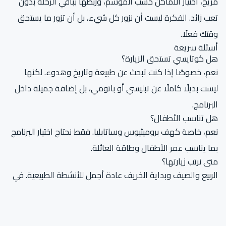
مريح، اختيار الأماكن حسب الموسم، وربطها بباقي الرحلة بدون
تعب زائد. الفكرة ليست أن نزور كل شيء، بل أن تزور ما يستحق
وقتك فعلًا.
أسئلة سريعة
هل كوتايسي تستحق الزيارة؟
نعم، خصوصًا إذا كنت تبحث عن طبيعة وتاريخ وهدوء. لكنها
ليست بديلًا كاملًا عن تبليسي أو باتومي، بل إضافة جميلة داخل
البرنامج.
هل تناسب الأطفال؟
نعم، خاصة كهف بروميثيوس وساتابليا. فقط نحتاج اختيار البرنامج
بما يناسب عمر الأطفال وطاقة العائلة.
متى نرتب زيارتها؟
الربيع والصيف وبداية الخريف عادة أجمل للأنشطة الطبيعية. في
الشتاء نرتبها أيضا، ونختار المواقع المناسبة لحالة الطقس.