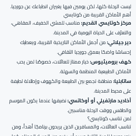
ليست الرحلة كلها، لكن يومين فيها يغيران انطباعك عن جورجيا.
أهم الأماكن القريبة من كوتايسي
مركز كوتايسي القديم:
مناسب للمشي الخفيف، المقاهي،
والتعرّف على الحياة اليومية في المدينة.
دير جيلاتي:
من أجمل الأماكن التاريخية القريبة، ويعطيك
إحساسًا واضحًا بعمق جورجيا الثقافي.
كهف بروميثيوس:
خيار ممتاز للعائلات، خصوصًا لمن يحب
الأماكن الطبيعية المنظمة والسهلة.
ساتابليا:
منطقة تجمع بين الطبيعة والكهوف وإطلالة لطيفة
على محيط المدينة.
أخاديد مارتفيلي أو أوكاتسي:
نضيفها عندما يكون الموسم
والطقس ووقت الرحلة مناسبين.
لمن تناسب كوتايسي؟
تناسب العائلات، والمسافرين الذين يريدون برنامجًا أهدأ، ومن