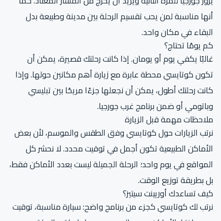
يزور جورجيا للمرة الثانية ويريد أن يخرج من المسار المعتاد. كما
أنها مناسبة لمن يحب تقسيم الرحلة بين مدينة وطبيعة بدل
البقاء في مكان واحد.
كم يومًا تحتاج؟
غالبًا يكفي يوم أو يومان. إذا كانت رحلتك قصيرة، يمكن أن
تكون كوتايسي محطة عابرة مع زيارة أهم مكانين حولها. وإذا
كانت رحلتك أطول، يمكن أن نجعلها جزءًا مريحًا بين تبليسي
وباتومي أو ضمن برنامج غرب جورجيا.
ملاحظات مهمة قبل الزيارة
نرتب الزيارات حول كوتايسي وفق الطقس والموسم، لأن بعض
الأماكن الطبيعية تكون أجمل في توقيت محدد. لا نحشر كل
المواقع في يوم واحد؛ الرحلة الجميلة ليست بعدد الأماكن فقط،
بل بطريقة توزيع الوقت.
كيف تساعدك أوريينت سيتيز؟
نرتب لك كوتايسي كجزء من برنامج واضح: سيارة مناسبة، توقيت