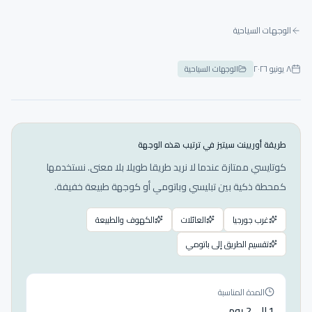
الوجهات السياحية
٨ يونيو ٢٠٢٦
الوجهات السياحية
طريقة أوريينت سيتيز في ترتيب هذه الوجهة
كوتايسي ممتازة عندما لا نريد طريقا طويلا بلا معنى. نستخدمها
كمحطة ذكية بين تبليسي وباتومي أو كوجهة طبيعة خفيفة.
غرب جورجيا
العائلات
الكهوف والطبيعة
تقسيم الطريق إلى باتومي
المدة المناسبة
1 إلى 2 يوم