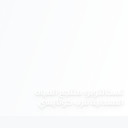
تسخالتوبو: منتجع المياه
المعدنية قرب كوتايسي