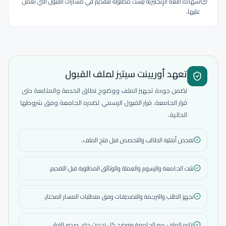
شهادة اللغة الإنجليزية ليست مطلوبة للتقديم في مسارات القبول التي نعمل
عليها.
تعهد أوريينت سيتيز لملف القبول
نضمن جودة تجهيز الملف ووضوح نطاق الخدمة والمتابعة حتى
قرار الجامعة. قرار القبول الرسمي تصدره الجامعة وفق شروطها
الحالية.
نفحص أهلية الطالب والتخصص قبل فتح الملف.
نثبت الجامعة والرسوم والعملة والوثائق المطلوبة قبل التقديم.
نجهز الطلب والترجمة والتصديقات وفق متطلبات المسار المختار.
نتابع الملف مع الجامعة ونوضح كل تحديث حتى صدور القرار.