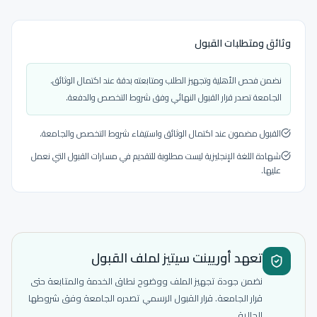
وثائق ومتطلبات القبول
نضمن فحص الأهلية وتجهيز الطلب ومتابعته بدقة عند اكتمال الوثائق.
الجامعة تصدر قرار القبول النهائي وفق شروط التخصص والدفعة.
القبول مضمون عند اكتمال الوثائق واستيفاء شروط التخصص والجامعة.
شهادة اللغة الإنجليزية ليست مطلوبة للتقديم في مسارات القبول التي نعمل
عليها.
تعهد أوريينت سيتيز لملف القبول
نضمن جودة تجهيز الملف ووضوح نطاق الخدمة والمتابعة حتى
قرار الجامعة. قرار القبول الرسمي تصدره الجامعة وفق شروطها
الحالية.