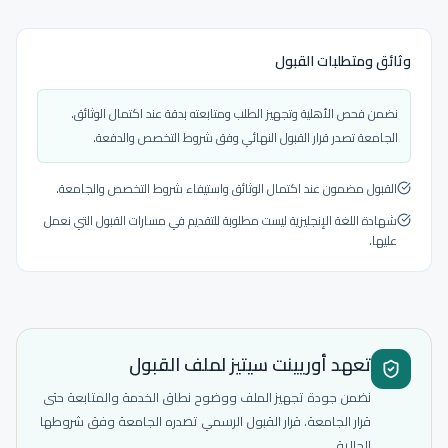
وثائق ومتطلبات القبول
نضمن فحص الأهلية وتجهيز الطلب ومتابعته بدقة عند اكتمال الوثائق.
الجامعة تصدر قرار القبول النهائي وفق شروط التخصص والدفعة.
القبول مضمون عند اكتمال الوثائق واستيفاء شروط التخصص والجامعة.
شهادة اللغة الإنجليزية ليست مطلوبة للتقديم في مسارات القبول التي نعمل
عليها.
تعهد أوريينت سيتيز لملف القبول
نضمن جودة تجهيز الملف ووضوح نطاق الخدمة والمتابعة حتى
قرار الجامعة. قرار القبول الرسمي تصدره الجامعة وفق شروطها
الحالية.