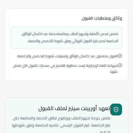
وثائق ومتطلبات القبول
نضمن فحص الأهلية وتجهيز الطلب ومتابعته بدقة عند اكتمال الوثائق.
الجامعة تصدر قرار القبول النهائي وفق شروط التخصص والدفعة.
القبول مضمون عند اكتمال الوثائق واستيفاء شروط التخصص والجامعة.
شهادة اللغة الإنجليزية ليست مطلوبة للتقديم في مسارات القبول التي نعمل
عليها.
تعهد أوريينت سيتيز لملف القبول
نضمن جودة تجهيز الملف ووضوح نطاق الخدمة والمتابعة حتى
قرار الجامعة. قرار القبول الرسمي تصدره الجامعة وفق شروطها
الحالية.