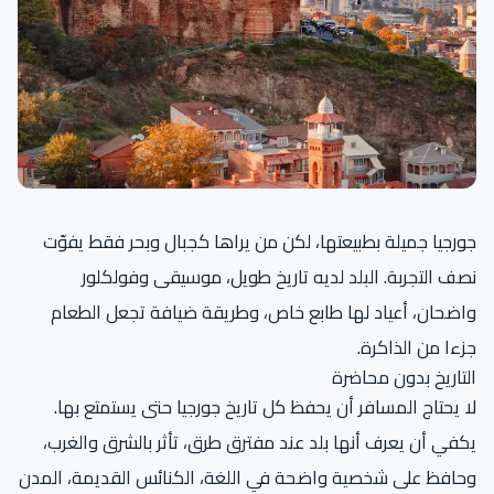
جورجيا جميلة بطبيعتها، لكن من يراها كجبال وبحر فقط يفوّت
نصف التجربة. البلد لديه تاريخ طويل، موسيقى وفولكلور
واضحان، أعياد لها طابع خاص، وطريقة ضيافة تجعل الطعام
جزءا من الذاكرة.
التاريخ بدون محاضرة
لا يحتاج المسافر أن يحفظ كل تاريخ جورجيا حتى يستمتع بها.
يكفي أن يعرف أنها بلد عند مفترق طرق، تأثر بالشرق والغرب،
وحافظ على شخصية واضحة في اللغة، الكنائس القديمة، المدن