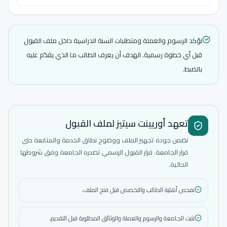
نؤكد الرسوم والعملة ومتطلبات السنة الدراسية داخل ملف القبول
قبل أي خطوة رسمية. الهدف أن يعرف الطالب ما الذي يقدّم عليه
بالضبط.
تعهد أوريينت سيتيز لملف القبول
نضمن جودة تجهيز الملف ووضوح نطاق الخدمة والمتابعة حتى
قرار الجامعة. قرار القبول الرسمي تصدره الجامعة وفق شروطها
الحالية.
نفحص أهلية الطالب والتخصص قبل فتح الملف.
نثبت الجامعة والرسوم والعملة والوثائق المطلوبة قبل التقديم.