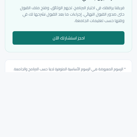
فريقنا يرافقك في اختيار البرنامج، تجهيز الوثائق، وفتح ملف القبول
حتى صدور القبول النهائي. إجراءات ما بعد القبول نشرحها لك في
وقتها حسب تعليمات الجامعة.
احجز استشارتك الآن
* الرسوم المعروضة هي الرسوم الأساسية المتوفرة لدينا حسب البرنامج والجامعة.
نؤكد الرقم والعملة داخل ملف القبول قبل أي إجراء رسمي.
تدقيق الترخيص
مدرجة ضمن مؤسسات التعليم العالي المرخصة في جورجيا. توفر البرامج والرسوم
يتم تدقيقه بشكل منفصل من موقع الجامعة أو مصدر قبول موثوق.
Georgian Universities List.docx — MES authorized higher education
institutions, data as of 2025-05-01; NAEC Abituri.ge 2026 reference book