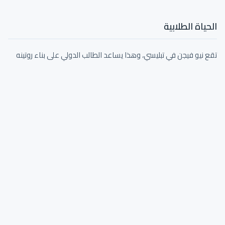
الحياة الطلابية
تقع نيو فيجن في تبليسي، وهذا يساعد الطالب الدولي على بناء روتينه
بسرعة. الميزة العملية بسيطة: خيارات سكن أكثر، خدمات أكثر، وطلاب
من دول مختلفة حولك.
استشارة قبول جامعي
فريقنا يرافقك في اختيار البرنامج، تجهيز الوثائق، وفتح ملف القبول
حتى صدور القبول النهائي. إجراءات ما بعد القبول نشرحها لك في
وقتها حسب تعليمات الجامعة.
احجز استشارتك الآن