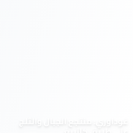
غوداوري: منتجع الجبال والثلج
على طريق كازبيغي