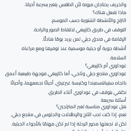
والخريف يحتاجان مرونة لأن الطقس يتغير بسرعة أحيانا.
ماذا تفعل هناك؟
التزلج والأنشطة الشتوية حسب الموسم.
التوقف في طريق كازبيغي لالتقاط الصور والراحة.
الإقامة في فندق جبلي لمن يريد يومًا هادئًا.
أنشطة جوية أو جبلية موسمية عند توفرها ومع مراعاة
السلامة.
غوداوري أم كازبيغي؟
غوداوري منتجع جبلي وثلجي، أما كازبيغي فوجهة طبيعية أعمق
باتجاه ستيبانتسميندا وكنيسة غيرغيتي. أحيانًا نجمعهما، وأحيانًا
نكتفي بتوقف في غوداوري أثناء الطريق.
أسئلة سريعة
هل غوداوري مناسبة لغير المتزلجين؟
نعم، إذا كنت تحب الثلج والإطلالات والجلوس في منتجع جبلي.
لكن لا تجعلها محور الرحلة إذا لم تكن مهتمًا بالأجواء الجبلية.