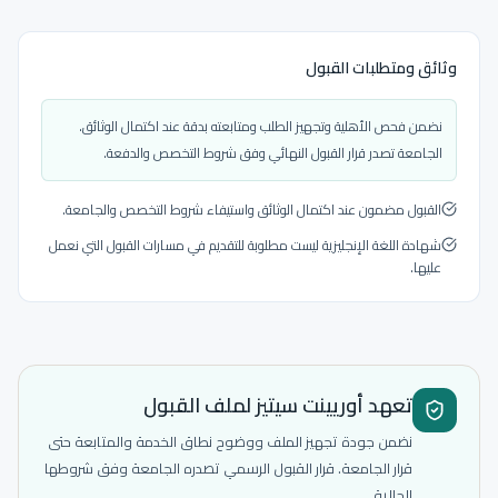
وثائق ومتطلبات القبول
نضمن فحص الأهلية وتجهيز الطلب ومتابعته بدقة عند اكتمال الوثائق.
الجامعة تصدر قرار القبول النهائي وفق شروط التخصص والدفعة.
القبول مضمون عند اكتمال الوثائق واستيفاء شروط التخصص والجامعة.
شهادة اللغة الإنجليزية ليست مطلوبة للتقديم في مسارات القبول التي نعمل
عليها.
تعهد أوريينت سيتيز لملف القبول
نضمن جودة تجهيز الملف ووضوح نطاق الخدمة والمتابعة حتى
قرار الجامعة. قرار القبول الرسمي تصدره الجامعة وفق شروطها
الحالية.