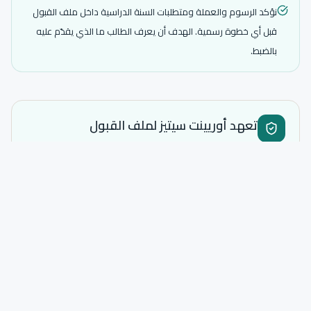
نؤكد الرسوم والعملة ومتطلبات السنة الدراسية داخل ملف القبول
قبل أي خطوة رسمية. الهدف أن يعرف الطالب ما الذي يقدّم عليه
بالضبط.
تعهد أوريينت سيتيز لملف القبول
نضمن جودة تجهيز الملف ووضوح نطاق الخدمة والمتابعة حتى
قرار الجامعة. قرار القبول الرسمي تصدره الجامعة وفق شروطها
الحالية.
نفحص أهلية الطالب والتخصص قبل فتح الملف.
نثبت الجامعة والرسوم والعملة والوثائق المطلوبة قبل التقديم.
نجهز الطلب والترجمة والتصديقات وفق متطلبات المسار المختار.