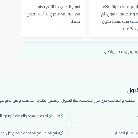
الرسوم والمدينة ولغة
نشرح للطالب ما الذي تعنيه
ة ومتطلبات القبول، ثم
الدراسة بعد التخرج، لا أثناء القبول
لملف بثقة عندما تكون
فقط.
ق مكتملة.
ورسوم ومصدر واضح.
قبول
دمة والمتابعة حتى قرار الجامعة. قرار القبول الرسمي تصدره الجامعة وفق شروطها 
نثبت الجامعة والرسوم والعملة والوثائق ال
المسار المختار.
نتابع الملف مع الجامعة ونوضح كل تحديث