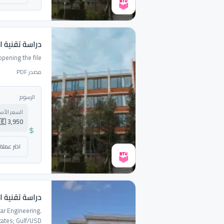
دراسة تقنية ا
pening the file.
مصدر PDF
الرسوم
السعر الأ
🇬🇪 3,950 لاري ج
دراسة تقنية ال
ear Engineering.
states; Gulf/USD