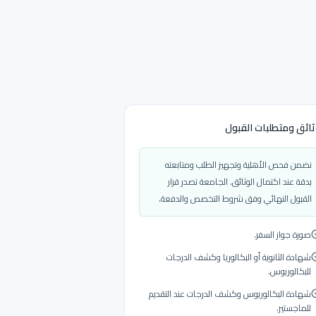
ائق ومتطلبات القبول
نضمن فحص الأهلية وتجهيز الطلب ومتابعته
بدقة عند اكتمال الوثائق. الجامعة تصدر قرار
القبول النهائي وفق شروط التخصص والدفعة.
صورة جواز السفر.
شهادة الثانوية أو البكالوريا وكشف الدرجات
للبكالوريوس.
شهادة البكالوريوس وكشف الدرجات عند التقديم
للماجستير.