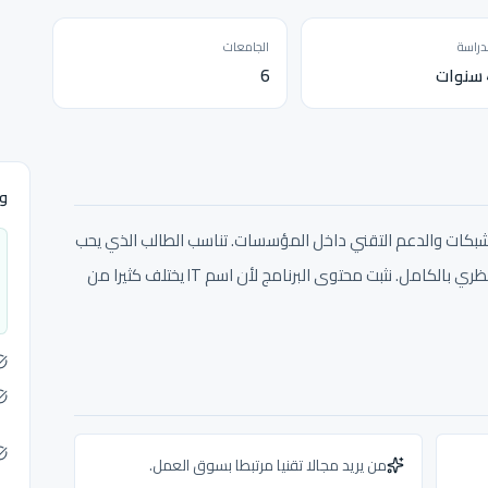
دراسة
الجامعات
6
وث
لشبكات والدعم التقني داخل المؤسسات. تناسب الطالب الذي يحب
التقنية العملية ولا يريد مسار علوم الحاسوب النظري بالكامل. نثبت محتوى البرنامج لأن اسم IT يختلف كثيرا من
من يريد مجالا تقنيا مرتبطا بسوق العمل.