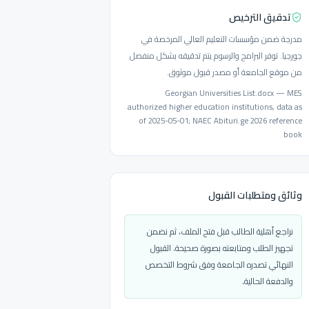
تدقيق الترخيص
مدرجة ضمن مؤسسات التعليم العالي المرخصة في
جورجيا. توفر البرامج والرسوم يتم تدقيقه بشكل منفصل
من موقع الجامعة أو مصدر قبول موثوق.
Georgian Universities List.docx — MES
authorized higher education institutions, data as
of 2025-05-01; NAEC Abituri.ge 2026 reference
book
وثائق ومتطلبات القبول
نراجع أهلية الطالب قبل فتح الملف، ثم نضمن
تجهيز الطلب ومتابعته بصورة صحيحة. القبول
النهائي تصدره الجامعة وفق شروط التخصص
والدفعة الحالية.