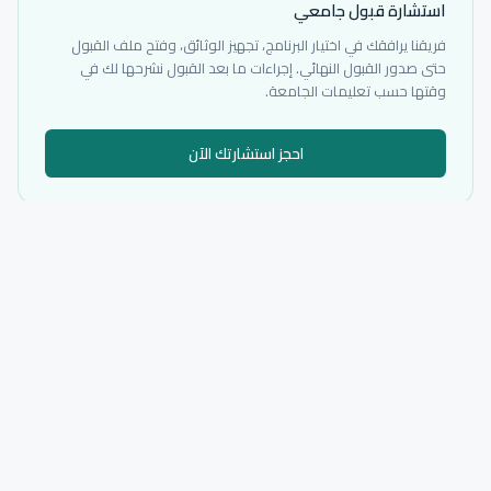
استشارة قبول جامعي
فريقنا يرافقك في اختيار البرنامج، تجهيز الوثائق، وفتح ملف القبول
حتى صدور القبول النهائي. إجراءات ما بعد القبول نشرحها لك في
وقتها حسب تعليمات الجامعة.
احجز استشارتك الآن
* الرسوم المعروضة هي الرسوم الأساسية المتوفرة لدينا حسب البرنامج والجامعة.
نؤكد الرقم والعملة داخل ملف القبول قبل أي إجراء رسمي.
تدقيق الترخيص
مدرجة ضمن مؤسسات التعليم العالي المرخصة في جورجيا. توفر البرامج والرسوم
يتم تدقيقه بشكل منفصل من موقع الجامعة أو مصدر قبول موثوق.
Georgian Universities List.docx — MES authorized higher education