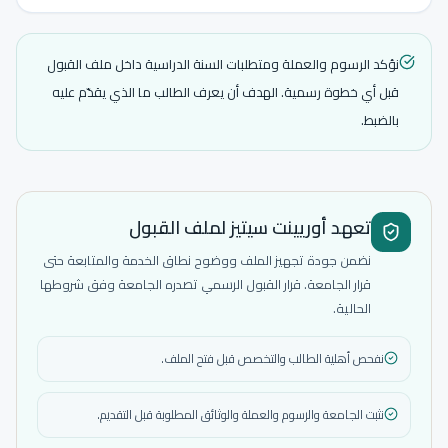
نؤكد الرسوم والعملة ومتطلبات السنة الدراسية داخل ملف القبول
قبل أي خطوة رسمية. الهدف أن يعرف الطالب ما الذي يقدّم عليه
بالضبط.
تعهد أوريينت سيتيز لملف القبول
نضمن جودة تجهيز الملف ووضوح نطاق الخدمة والمتابعة حتى
قرار الجامعة. قرار القبول الرسمي تصدره الجامعة وفق شروطها
الحالية.
نفحص أهلية الطالب والتخصص قبل فتح الملف.
نثبت الجامعة والرسوم والعملة والوثائق المطلوبة قبل التقديم.