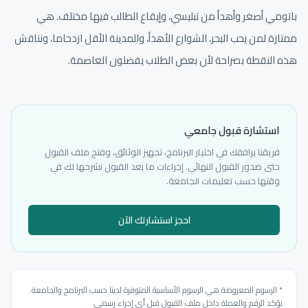
باتومي أصغر وأهدأ من تبليسي، وإيقاع الطالب فيها مختلف. هي
ممتازة لمن يحب البحر، الشوارع الأهدأ، والمدينة الأقل ازدحاما، ونناقش
هذه النقطة بصراحة لأن بعض الطلاب يفضلون العاصمة.
استشارة قبول جامعي
فريقنا يرافقك في اختيار البرنامج، تجهيز الوثائق، وفتح ملف القبول
حتى صدور القبول النهائي. إجراءات ما بعد القبول نشرحها لك في
وقتها حسب تعليمات الجامعة.
احجز استشارتك الآن
* الرسوم المعروضة هي الرسوم الأساسية المتوفرة لدينا حسب البرنامج والجامعة.
نؤكد الرقم والعملة داخل ملف القبول قبل أي إجراء رسمي.