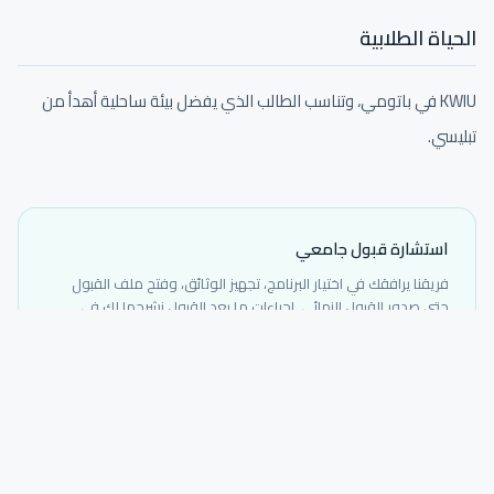
الحياة الطلابية
KWIU في باتومي، وتناسب الطالب الذي يفضل بيئة ساحلية أهدأ من
تبليسي.
استشارة قبول جامعي
فريقنا يرافقك في اختيار البرنامج، تجهيز الوثائق، وفتح ملف القبول
حتى صدور القبول النهائي. إجراءات ما بعد القبول نشرحها لك في
وقتها حسب تعليمات الجامعة.
احجز استشارتك الآن