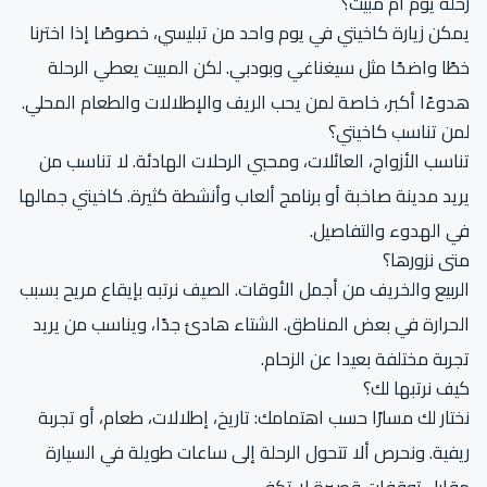
رحلة يوم أم مبيت؟
يمكن زيارة كاخيتي في يوم واحد من تبليسي، خصوصًا إذا اخترنا
خطًا واضحًا مثل سيغناغي وبودبي. لكن المبيت يعطي الرحلة
هدوءًا أكبر، خاصة لمن يحب الريف والإطلالات والطعام المحلي.
لمن تناسب كاخيتي؟
تناسب الأزواج، العائلات، ومحبي الرحلات الهادئة. لا تناسب من
يريد مدينة صاخبة أو برنامج ألعاب وأنشطة كثيرة. كاخيتي جمالها
في الهدوء والتفاصيل.
متى نزورها؟
الربيع والخريف من أجمل الأوقات. الصيف نرتبه بإيقاع مريح بسبب
الحرارة في بعض المناطق. الشتاء هادئ جدًا، ويناسب من يريد
تجربة مختلفة بعيدا عن الزحام.
كيف نرتبها لك؟
نختار لك مسارًا حسب اهتمامك: تاريخ، إطلالات، طعام، أو تجربة
ريفية. ونحرص ألا تتحول الرحلة إلى ساعات طويلة في السيارة