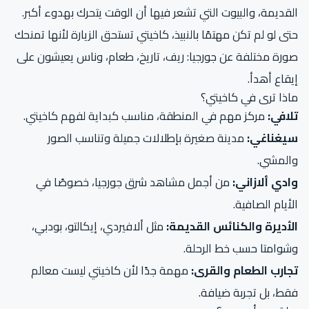
القديمة، والبيوت التي تشعر فيها أن الوقت يتحرك بهدوء أكبر.
حتى لو لم تكن مهتمًا بالنبيذ، كاخيتي تستحق الزيارة لأنها تمنحك
صورة مختلفة عن جورجيا: ريف، تاريخ، طعام، وناس يعيشون على
إيقاع أهدأ.
ماذا ترى في كاخيتي؟
تلافي:
مركز مهم في المنطقة، مناسب كبداية لفهم كاخيتي.
سيغناغي:
مدينة صغيرة بإطلالات جميلة وتناسب الصور
والمشي.
وادي ألازاني:
من أجمل مشاهد شرق جورجيا، خصوصًا في
الأيام الصافية.
الأديرة والكنائس القديمة:
مثل ألافيردي، إيكالتو، بودبي،
وشوامتا حسب خط الرحلة.
تجارب الطعام والقرى:
مهمة جدًا لأن كاخيتي ليست معالم
فقط، بل تجربة ضيافة.