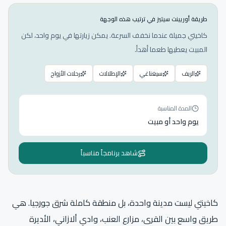
طريقة أوريينت سيتيز في ترتيب هذه الوجهة
كاخيتي جميلة عندما نخفف السرعة. يمكن زيارتها في يوم واحد، لكن
المبيت يعطيها طعما أهدأ.
الريف
سيغناغي
الإطلالات
رحلات الأزواج
المدة المناسبة
يوم واحد أو مبيت
شاهد برنامجاً مناسباً
كاخيتي ليست مدينة واحدة، بل منطقة كاملة شرق جورجيا. هي
طريق واسع بين القرى، مزارع العنب، وادي ألازاني، الأديرة