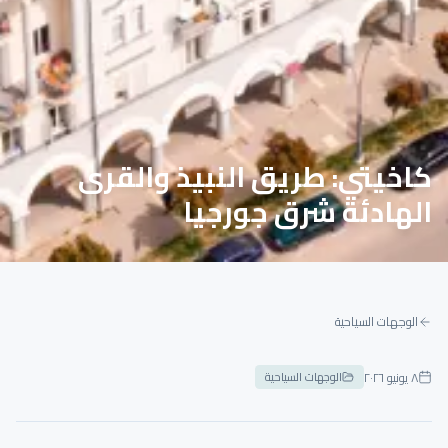
كاخيتي: طريق النبيذ والقرى
الهادئة شرق جورجيا
الوجهات السياحية
٨ يونيو ٢٠٢٦
الوجهات السياحية