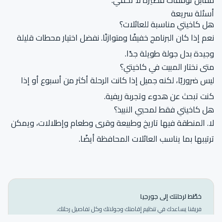
مقابل توقفات قصيرة لا تكفي.
أسئلة سريعة
هل كاخيتي مناسبة للعائلات؟
نعم إذا كان البرنامج خفيفًا ومتوازنًا. نفضل اختيار محطات قليلة
وجيدة بدل جولة طويلة جدًا.
متى نختار المبيت في كاخيتي؟
ليس ضروريًا، لكنه جميل إذا كانت الرحلة أكثر من أسبوع أو إذا
كنت تبحث عن هدوء وتجربة ريفية.
هل كاخيتي فقط لمحبي النبيذ؟
لا. المنطقة فيها تاريخ وطبيعة وقرى وطعام وإطلالات، ويمكن
ترتيبها بما يناسب العائلات المحافظة أيضًا.
خطّط لرحلتك إلى جورجيا
فريقنا يساعدك في تنظيم إقامتك وجولاتك وكل تفاصيل رحلتك.