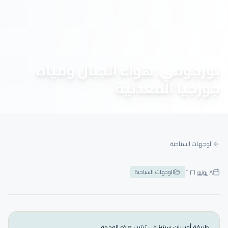
بورجومي: هواء الجبال ومياه
جورجيا المعدنية
الوجهات السياحية
٨ يونيو ٢٠٢٦
الوجهات السياحية
طريقة أوريينت سيتيز في ترتيب هذه الوجهة