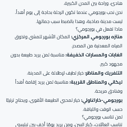
هادئ، وراحة بين المدن الكبيرة.
نحن نحب بورجومي عندما تكون الرحلة بحاجة إلى يوم أهدأ.
ليست مدينة صاخبة، وهذا بالضبط سبب جمالها.
ماذا تفعل في بورجومي؟
منتزه بورجومي المركزي:
المكان الأشهر للمشي وتذوق
المياه المعدنية من المصدر.
الغابات والمسارات الخفيفة:
مناسبة لمن يريد طبيعة بدون
مجهود كبير.
التلفريك والمناظر:
خيار لطيف لإطلالة على المدينة.
ليكاني والمناطق القريبة:
مناسبة لمن يريد إقامة أهدأ
وفنادق مريحة.
بورجومي-خاراغاولي:
خيار لمحبي الطبيعة الأقوى، ويحتاج ترتيبًا
حسب الوقت واللياقة.
لمن تناسب بورجومي؟
تناسب العائلات، كبار السن، ومن يريد يومًا أخف بين تبليسي