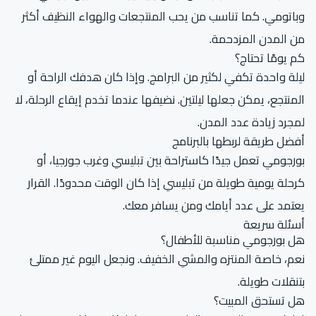
وباتومي. كما تناسب من يحب المنتجعات والهواء النظيف أكثر
من المدن المزدحمة.
كم يومًا تحتاج؟
ليلة واحدة تكفي لكثير من البرامج. وإذا كان هدفك الراحة أو
المنتجع، يمكن جعلها ليلتين. نضيفها عندما تخدم إيقاع الرحلة، لا
لمجرد زيادة عدد المدن.
أفضل طريقة لربطها بالبرنامج
بورجومي تعمل جيدًا كاستراحة بين تبليسي وغرب جورجيا، أو
كرحلة يومية طويلة من تبليسي إذا كان الوقت محدودًا. القرار
يعتمد على عدد أيامك ومن يسافر معك.
أسئلة سريعة
هل بورجومي مناسبة للأطفال؟
نعم، خاصة المنتزه والمشي الخفيف. ونجعل اليوم غير ممتلئ
بتنقلات طويلة.
هل تستحق المبيت؟