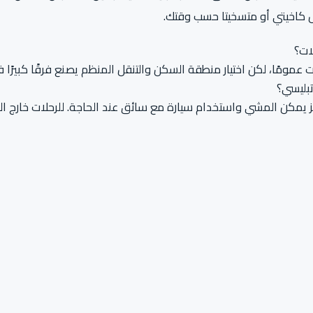
ل كاخيتي أو متسخيتا حسب وقتك.
ات؟
 عمومًا، لكن اختيار منطقة السكن والتنقل المنظم يصنع فرقًا كبيرًا ف
تبليسي؟
كز يمكن المشي واستخدام سيارة مع سائق عند الحاجة. للرحلات خارج ال
بليسي؟
دًا، والصيف مناسب أيضًا إذا كان البرنامج موزعًا جيدًا. الشتاء له طاب
إقامتك وجولاتك وكل تفاصيل رحلتك.