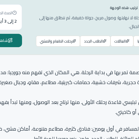
 ترتيب هذه الوجهة
المدة الم
حلة لا نهايتها: وصول مريح، جولة خفيفة، ثم ننطلق منها إلى
2 إلى 3 أيام
لجبال.
شاهد 
العائلات
الطلاب الجدد
رحلات الطعام والمشي
مة تمر بها في بداية الرحلة. هي المكان الذي تفهم منه جورجيا: مد
 حجرية، شرفات خشبية، حمامات كبريتية، مطاعم، مقاهٍ، وجبال صغيرة
تبليسي قاعدة رحلتك الأولى. منها ترتاح بعد الوصول، ومنها تبدأ بفهم 
 أو كاخيتي.
 المسافر في أول يومين: فنادق كثيرة، مطاعم متنوعة، أماكن مشي، 
 للعائلة، للطلاب الجدد، ولمن يزور جورجيا للمرة الأولى.