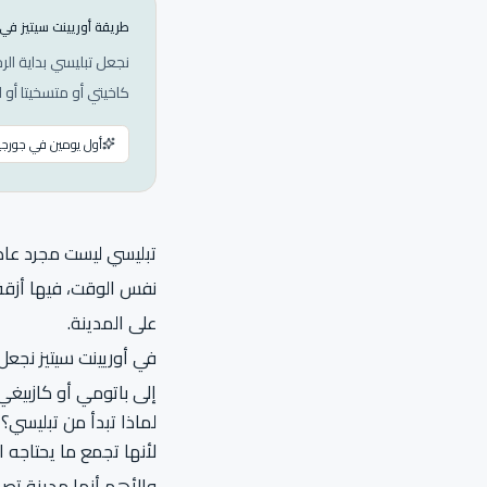
طريقة أوريينت سيتيز في
نجعل تبليسي بداية الر
كاخيتي أو متسخيتا أو ا
أول يومين في جورجيا
تبليسي ليست مجرد عاص
نفس الوقت، فيها أزقة
على المدينة.
في أوريينت سيتيز نجعل 
إلى باتومي أو كازبيغي
لماذا تبدأ من تبليسي؟
لأنها تجمع ما يحتاجه
والأهم أنها مدينة تصلح