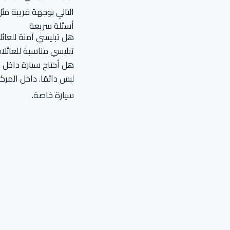
التالي بوجهة قريبة مث
أسئلة سريعة
هل تبليسي آمنة للعائل
تبليسي مناسبة للعائلات
هل أحتاج سيارة داخل 
ليس دائمًا. داخل المر
سيارة خاصة.
ما أفضل وقت لزيارة ت
الربيع والخريف مريحان ج
اختيارات داخلية أكثر.
خطّط لرحلتك إلى جورجيا
فريقنا يساعدك في تنظيم 