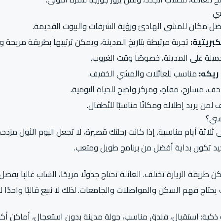
سي
ل مكان للمشي الهادئ ورؤية الشرفات والبيوت القديمة.
كبريتية:
تجربة مرتبطة بتاريخ المدينة، ويمكن ترتيبها بطريقة مريحة 
ميلة على المدينة، خصوصًا وقت الغروب.
ريكه:
مناسب للعائلات والمشي الخفيف.
ف، مسارح، مقاهٍ، ومركز واضح للحياة اليومية.
 لمن يريد إطلالة ومكانًا مناسبًا للأطفال.
يسي؟
ى ثلاثة أيام مناسبة. إذا كانت رحلتك قصيرة، لا تجعل اليوم الأول مزدحم
د تكون بداية أفضل من برنامج طويل ومتعب.
لكن طريقة الزيارة تختلف. العائلة تحتاج جدولًا مريحًا، الشاب غالبا 
لب يحتاج فهم السكن والمواصلات والجامعات. لذلك لا نبيع قالبًا واحدًا 
 ذكية: استقبال، فندق مناسب، جولة مدينة بدون استعجال، أماكن أكل 