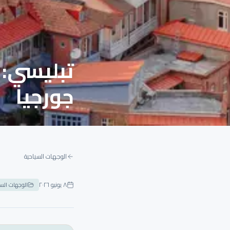
تبليسي: م
جورجيا
الوجهات السياحية
٨ يونيو ٢٠٢٦
الوجهات السي