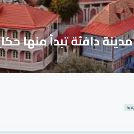
دينة دافئة تبدأ منها حكا
احية