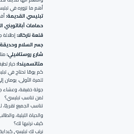
أهم ما تزوره في تبلي
تبليسي القديمة:
أفض
حمامات أباناتوبني ال
قلعة ناركالا:
إطلالة ج
جسر السلام وحديقة 
شارع روستافيلي:
متاح
متاتسميندا:
خيار لطيف
كم يومًا تحتاج في تبل
للمرة الأولى، يومان إل
جولة خفيفة، وعشاء جي
لمن تناسب تبليسي؟
تناسب الجميع تقريبًا، 
والحياة الليلية، والطا
كيف نرتبها لك؟
نرتب لك تبليسي كبداية