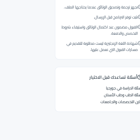
نجهز ترجمة وتصديق الوثائق عندما يحتاجها الملف.
نثبت توفر البرنامج قبل الإرسال.
القبول مضمون عند اكتمال الوثائق واستيفاء شروط
التخصص والدفعة.
شهادة اللغة الإنجليزية ليست مطلوبة للتقديم في
مسارات القبول التي نعمل عليها.
أسئلة تساعدك قبل الاختيار
ئلة الدراسة في جورجيا
ئلة الطب وطب الأسنان
رن التخصصات والجامعات