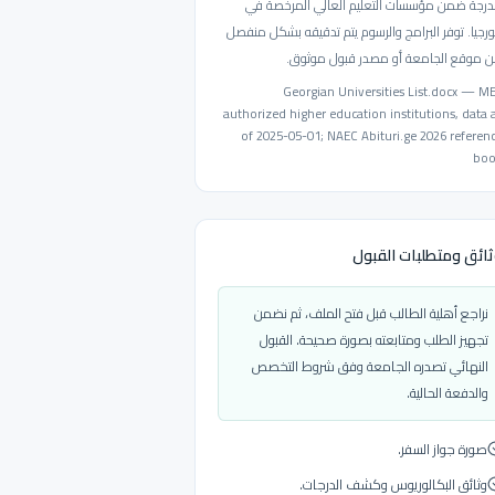
رجة ضمن مؤسسات التعليم العالي المرخصة في
رجيا. توفر البرامج والرسوم يتم تدقيقه بشكل منفصل
 موقع الجامعة أو مصدر قبول موثوق.
Georgian Universities List.docx — M
authorized higher education institutions, data 
of 2025-05-01; NAEC Abituri.ge 2026 referen
bo
ائق ومتطلبات القبول
نراجع أهلية الطالب قبل فتح الملف، ثم نضمن
تجهيز الطلب ومتابعته بصورة صحيحة. القبول
النهائي تصدره الجامعة وفق شروط التخصص
والدفعة الحالية.
صورة جواز السفر.
وثائق البكالوريوس وكشف الدرجات.