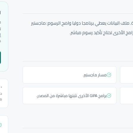
ا
ف
. ملف البيانات يعطي برنامجا دوليا واضح الرسوم: ماجستير
و
إ
ح
مسار ماجستير.
* 
حس
برامج GIPA الأخرى نثبتها مباشرة من المصدر.
مل