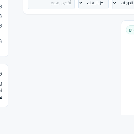
تير
أس
أس
قا