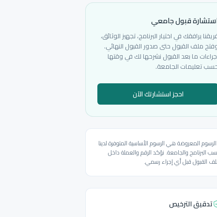
ستشارة قبول جامعي
ريقنا يرافقك في اختيار البرنامج، تجهيز الوثائق،
فتح ملف القبول حتى صدور القبول النهائي.
جراءات ما بعد القبول نشرحها لك في وقتها
سب تعليمات الجامعة.
احجز استشارتك الآن
الرسوم المعروضة هي الرسوم الأساسية المتوفرة لدينا
ب البرنامج والجامعة. نؤكد الرقم والعملة داخل
ف القبول قبل أي إجراء رسمي.
تدقيق الترخيص