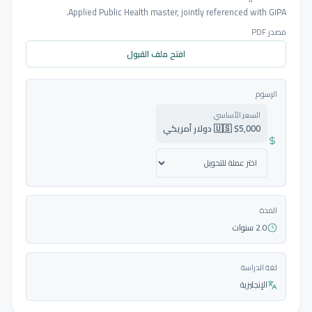
Applied Public Health master, jointly referenced with GIPA.
مصدر PDF
افتح ملف القبول
الرسوم
السعر الأساسي
🇺🇸 $5,000 دولار أمريكي
المدة
2.0 سنوات
لغة الدراسة
الإنجليزية