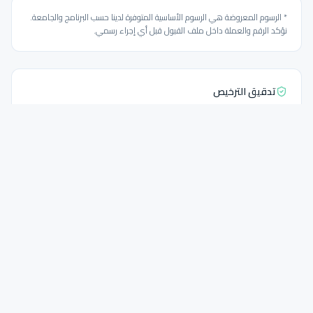
* الرسوم المعروضة هي الرسوم الأساسية المتوفرة لدينا حسب البرنامج والجامعة.
نؤكد الرقم والعملة داخل ملف القبول قبل أي إجراء رسمي.
تدقيق الترخيص
مدرجة ضمن مؤسسات التعليم العالي المرخصة في جورجيا. توفر البرامج والرسوم
يتم تدقيقه بشكل منفصل من موقع الجامعة أو مصدر قبول موثوق.
Georgian Universities List.docx — MES authorized higher education
institutions, data as of 2025-05-01; NAEC Abituri.ge 2026 reference book
وثائق ومتطلبات القبول
نراجع أهلية الطالب قبل فتح الملف، ثم نضمن تجهيز الطلب ومتابعته
بصورة صحيحة. القبول النهائي تصدره الجامعة وفق شروط التخصص
والدفعة الحالية.