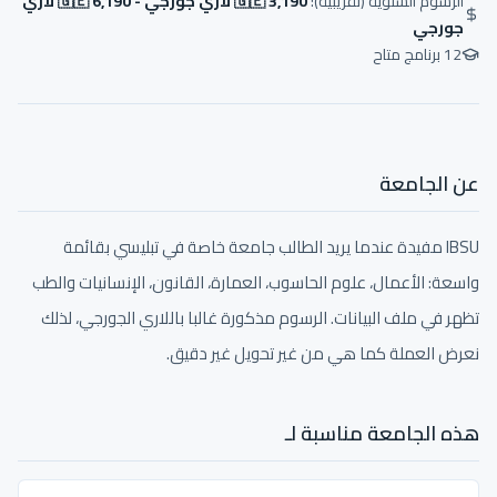
الرسوم السنوية (تقريبية):
🇬🇪 3,190 لاري جورجي - 🇬🇪 6,190 لاري
جورجي
12
برنامج متاح
عن الجامعة
IBSU مفيدة عندما يريد الطالب جامعة خاصة في تبليسي بقائمة
واسعة: الأعمال، علوم الحاسوب، العمارة، القانون، الإنسانيات والطب
تظهر في ملف البيانات. الرسوم مذكورة غالبا باللاري الجورجي، لذلك
نعرض العملة كما هي من غير تحويل غير دقيق.
هذه الجامعة مناسبة لـ