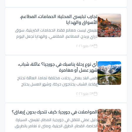
تجارب تبليسي المحلية: الحمامات، المطاعم،
الأسواق والهدايا
تبليسي ليست معالم فقط. الحمامات الكبريتية، سوق
دراي بريدج، المطاعم، المقاهي، والهدايا تجعل اليوم
أكثر حياة.
٢٣ مايو ٢٠٢٦
أي نوع رحلة يناسبك في جورجيا؟ عائلة، شباب،
شهر عسل أو مغامرة
نفس البلد يعطي رحلات مختلفة تماما. العائلة تحتاج
إيقاعا، الشباب يحتاجون حركة، وشهر العسل يحتاج
خصوصية وهدوء.
٢٣ مايو ٢٠٢٦
المواصلات في جورجيا: كيف تتحرك بدون إرهاق؟
دليل عملي للتنقل في جورجيا: المطار، تبليسي، السيارة
الخاصة، القطار، الطرق الجبلية، ومتى لا نغامر بالطريق.