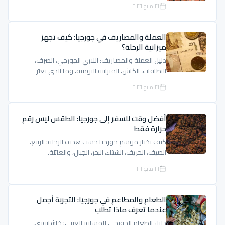
٢١ مايو ٢٠٢٦
العملة والمصاريف في جورجيا: كيف تجهز
ميزانية الرحلة؟
دليل العملة والمصاريف: اللاري الجورجي، الصرف،
البطاقات، الكاش، الميزانية اليومية، وما الذي يغيّر
السعر.
٢١ مايو ٢٠٢٦
أفضل وقت للسفر إلى جورجيا: الطقس ليس رقم
حرارة فقط
كيف تختار موسم جورجيا حسب هدف الرحلة: الربيع،
الصيف، الخريف، الشتاء، البحر، الجبال، والعائلة.
٢١ مايو ٢٠٢٦
الطعام والمطاعم في جورجيا: التجربة أجمل
عندما تعرف ماذا تطلب
دليل الطعام الجورجي للمسافر العربي: خاشابوري،