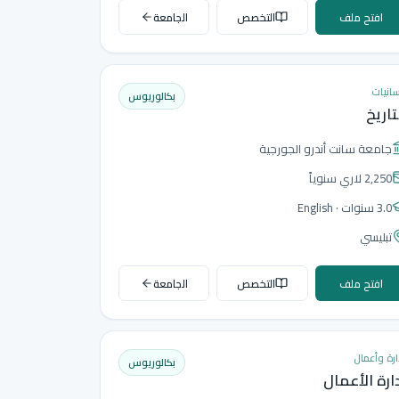
افتح ملف
التخصص
الجامعة
سانيات
بكالوريوس
تاريخ
جامعة سانت أندرو الجورجية
2,250 لاري
سنوياً
3.0 سنوات
· English
تبليسي
افتح ملف
التخصص
الجامعة
ارة وأعمال
بكالوريوس
ارة الأعمال