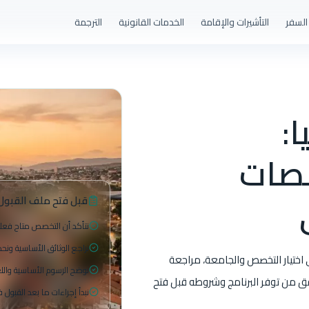
السفر
التأشيرات والإقامة
الخدمات القانونية
الترجمة
:
صصات
قبل فتح ملف القبول
نتأكد أن التخصص متاح فعلا
نراجع الوثائق الأساسية ونح
اختيار التخصص والجامعة، مراجعة
نوضح الرسوم الأساسية والل
قق من توفر البرنامج وشروطه قبل فتح
نبدأ إجراءات ما بعد القبول