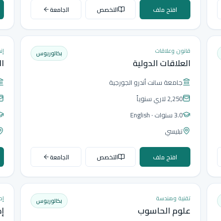
افتح ملف
التخصص
الجامعة
قانون وعلاقات
إن
بكالوريوس
العلاقات الدولية
ال
جامعة سانت أندرو الجورجية
2,250 لاري
سنوياً
3.0 سنوات
· English
تبليسي
افتح ملف
التخصص
الجامعة
تقنية وهندسة
إد
بكالوريوس
علوم الحاسوب
إد