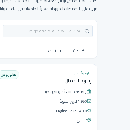
اكتب اسم التخصص أو الجامعة، ثم ضيّق النتائج حسب الدرجة والمد
مبنية على التخصصات المرتبطة فعلياً بالجامعات في قاعدة بيانات
113 نتيجة من 113 عرض دراسي
إدارة وأعمال
بكالوريوس
إدارة الأعمال
جامعة سانت أندرو الجورجية
1,950 لاري
سنوياً
3.0 سنوات
· English
تبليسي