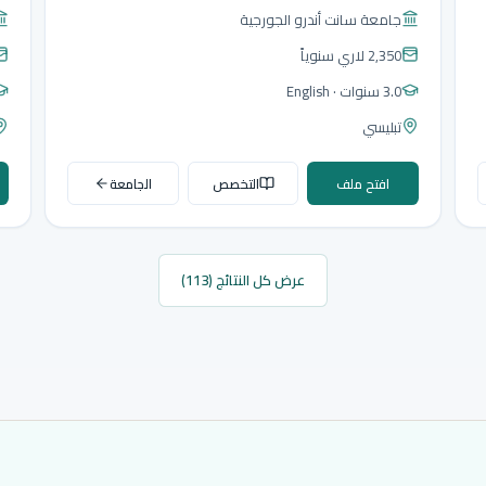
جامعة سانت أندرو الجورجية
2,350 لاري
سنوياً
3.0 سنوات
· English
تبليسي
افتح ملف
التخصص
الجامعة
عرض كل النتائج (113)