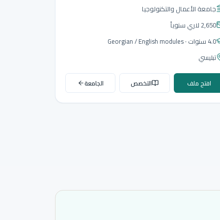
جامعة الأعمال والتكنولوجيا
2,650 لاري
سنوياً
4.0 سنوات
· Georgian / English modules
تبليسي
افتح ملف
التخصص
الجامعة