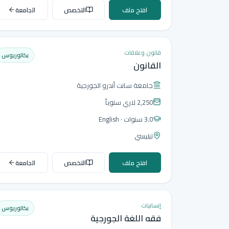
افتح ملف
التخصص
الجامعة
قانون وعلاقات
بكالوريوس
القانون
جامعة سانت أندرو الجورجية
2,250 لاري
سنوياً
3.0 سنوات
· English
تبليسي
افتح ملف
التخصص
الجامعة
إنسانيات
بكالوريوس
فقه اللغة الجورجية