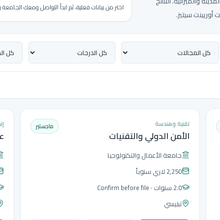
ينة والميزانية. النتائج
اختر من بيانات فعلية، ثم ابدأ التواصل ومعك الجامع
 أوريينت سيتيز.
تقنية وهندسة
إن
ماجستير
الأمن الدولي والتقنيات
ع
جامعة الأعمال والتكنولوجيا
2,250 لاري
سنوياً
2.0 سنوات
· Confirm before file
تبليسي