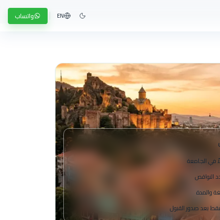
واتساب
EN
ً في الجامعة
دد النواقص
غة والمدة
 فقط بعد صدور القبول