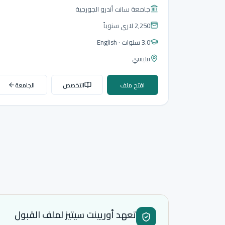
جامعة سانت أندرو الجورجية
2,250 لاري
سنوياً
3.0 سنوات
· English
تبليسي
افتح ملف
التخصص
الجامعة
تعهد أوريينت سيتيز لملف القبول