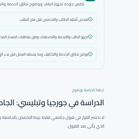
نضمن جودة تجهيز الملف ووضوح نطاق الخدمة والمتاب
نفحص أهلية الطالب والتخصص قبل فتح الملف.
نجهز الطلب والترجمة والتصديقات وفق متطلبات المسار المختا
نوضح نطاق الخدمة والتكاليف وما يشمله العمل قبل بدء الإ
خطط للدراسة بوضوح
الدراسة في جورجيا وتبليسي: الج
لا نختصر القرار في قبول جامعي فقط. نربط التخصص بالجامعة وا
الذي يأتي بعد القبول.