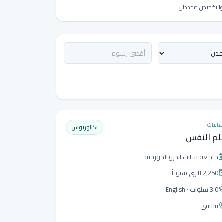
ة والتخصص محددان.
سانيات
بكالوريوس
لم النفس
جامعة سانت أندرو الجورجية
2,250 لاري
سنوياً
3.0 سنوات
· English
تبليسي