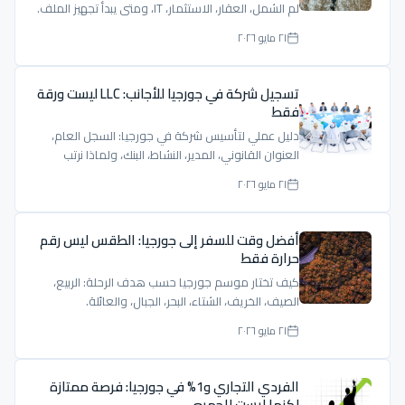
لم الشمل، العقار، الاستثمار، IT، ومتى يبدأ تجهيز الملف.
٢١ مايو ٢٠٢٦
تسجيل شركة في جورجيا للأجانب: LLC ليست ورقة
فقط
دليل عملي لتأسيس شركة في جورجيا: السجل العام،
العنوان القانوني، المدير، النشاط، البنك، ولماذا نرتب
الملف قبل التسجيل.
٢١ مايو ٢٠٢٦
أفضل وقت للسفر إلى جورجيا: الطقس ليس رقم
حرارة فقط
كيف تختار موسم جورجيا حسب هدف الرحلة: الربيع،
الصيف، الخريف، الشتاء، البحر، الجبال، والعائلة.
٢١ مايو ٢٠٢٦
الفردي التجاري و1% في جورجيا: فرصة ممتازة
لكنها ليست للجميع