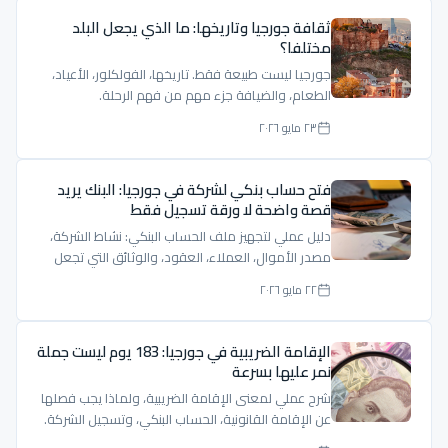
ثقافة جورجيا وتاريخها: ما الذي يجعل البلد
مختلفا؟
جورجيا ليست طبيعة فقط. تاريخها، الفولكلور، الأعياد،
الطعام، والضيافة جزء مهم من فهم الرحلة.
٢٣ مايو ٢٠٢٦
فتح حساب بنكي لشركة في جورجيا: البنك يريد
قصة واضحة لا ورقة تسجيل فقط
دليل عملي لتجهيز ملف الحساب البنكي: نشاط الشركة،
مصدر الأموال، العملاء، العقود، والوثائق التي تجعل
الملف مفهومًا.
٢٢ مايو ٢٠٢٦
الإقامة الضريبية في جورجيا: 183 يوم ليست جملة
نمر عليها بسرعة
شرح عملي لمعنى الإقامة الضريبية، ولماذا يجب فصلها
عن الإقامة القانونية، الحساب البنكي، وتسجيل الشركة.