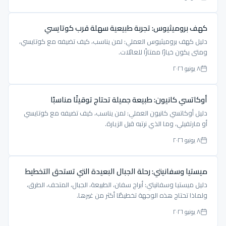
كهف بروميثيوس: تجربة طبيعية سهلة قرب كوتايسي
دليل كهف بروميثيوس العملي: لمن يناسب، كيف تضيفه مع كوتايسي،
ومتى يكون خيارًا ممتازًا للعائلات.
٨ يونيو ٢٠٢٦
أوكاتسي كانيون: طبيعة جميلة تحتاج توقيتًا مناسبًا
دليل أوكاتسي كانيون العملي: لمن يناسب، كيف تضيفه مع كوتايسي
أو مارتفيلي، وما الذي نرتبه قبل الزيارة.
٨ يونيو ٢٠٢٦
ميستيا وسفانيتي: رحلة الجبال البعيدة التي تستحق التخطيط
دليل ميستيا وسفانيتي: أبراج سفان، الطبيعة، الجبال، المتحف، الطرق،
ولماذا تحتاج هذه الوجهة تخطيطًا أكثر من غيرها.
٨ يونيو ٢٠٢٦