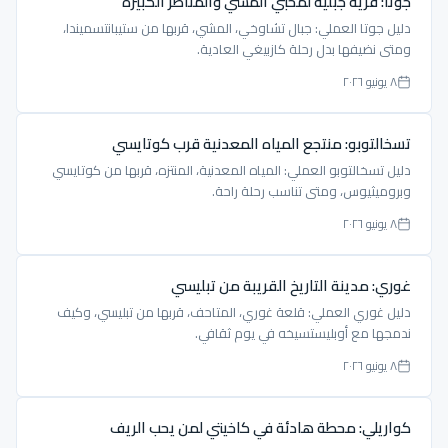
جوتا: قرية جبلية لمحبي المشي والمناظر الكبيرة
دليل جوتا العملي: جبال تشاوخي، المشي، قربها من ستيبانتسميندا،
ومتى نضيفها بدل رحلة كازبيغي العادية.
٨ يونيو ٢٠٢٦
تسخالتوبو: منتجع المياه المعدنية قرب كوتايسي
دليل تسخالتوبو العملي: المياه المعدنية، المنتزه، قربها من كوتايسي
وبروميثيوس، ومتى تناسب رحلة راحة.
٨ يونيو ٢٠٢٦
غوري: مدينة التاريخ القريبة من تبليسي
دليل غوري العملي: قلعة غوري، المتاحف، قربها من تبليسي، وكيف
ندمجها مع أوبليستسيخه في يوم ثقافي.
٨ يونيو ٢٠٢٦
كواريلي: محطة هادئة في كاخيتي لمن يحب الريف