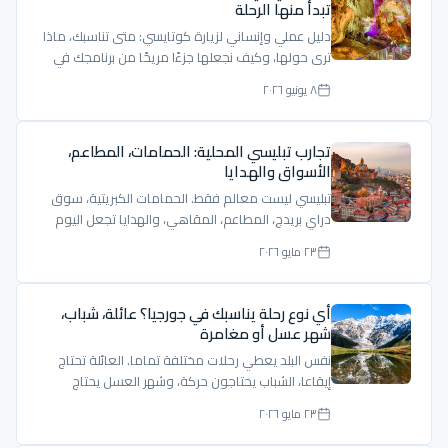
تبدأ منها الرحلة
دليل عملي وإنساني لزيارة كوتايسي: متى تناسبك، ماذا
ترى حولها، وكيف نجعلها جزءًا مريحًا من برنامجك في
جورجيا.
٨ يونيو ٢٠٢٦
تجارب تبليسي المحلية: الحمامات، المطاعم،
الأسواق والهدايا
تبليسي ليست معالم فقط. الحمامات الكبريتية، سوق
دراي بريدج، المطاعم، المقاهي، والهدايا تجعل اليوم
أكثر حياة.
٢٣ مايو ٢٠٢٦
أي نوع رحلة يناسبك في جورجيا؟ عائلة، شباب،
شهر عسل أو مغامرة
نفس البلد يعطي رحلات مختلفة تماما. العائلة تحتاج
إيقاعا، الشباب يحتاجون حركة، وشهر العسل يحتاج
خصوصية وهدوء.
٢٣ مايو ٢٠٢٦