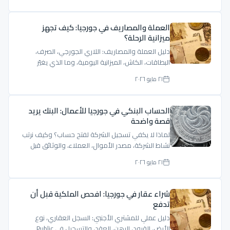
العملة والمصاريف في جورجيا: كيف تجهز
ميزانية الرحلة؟
دليل العملة والمصاريف: اللاري الجورجي، الصرف،
البطاقات، الكاش، الميزانية اليومية، وما الذي يغيّر
السعر.
٢١ مايو ٢٠٢٦
الحساب البنكي في جورجيا للأعمال: البنك يريد
قصة واضحة
لماذا لا يكفي تسجيل الشركة لفتح حساب؟ وكيف نرتب
نشاط الشركة، مصدر الأموال، العملاء، والوثائق قبل
مقابلة البنك.
٢١ مايو ٢٠٢٦
شراء عقار في جورجيا: افحص الملكية قبل أن
تدفع
دليل عملي للمشتري الأجنبي: السجل العقاري، نوع
الأرض، القيود، الرهن، العقد، والتسجيل في Public