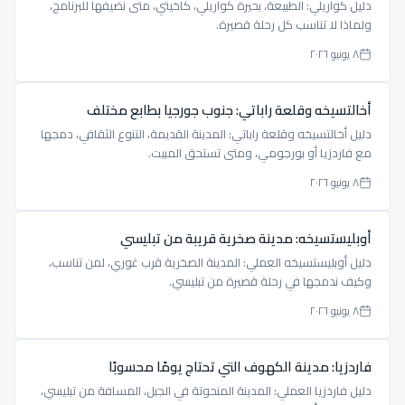
دليل كواريلي: الطبيعة، بحيرة كواريلي، كاخيتي، متى نضيفها للبرنامج،
ولماذا لا تناسب كل رحلة قصيرة.
٨ يونيو ٢٠٢٦
أخالتسيخه وقلعة راباتي: جنوب جورجيا بطابع مختلف
دليل أخالتسيخه وقلعة راباتي: المدينة القديمة، التنوع الثقافي، دمجها
مع فاردزيا أو بورجومي، ومتى تستحق المبيت.
٨ يونيو ٢٠٢٦
أوبليستسيخه: مدينة صخرية قريبة من تبليسي
دليل أوبليستسيخه العملي: المدينة الصخرية قرب غوري، لمن تناسب،
وكيف ندمجها في رحلة قصيرة من تبليسي.
٨ يونيو ٢٠٢٦
فاردزيا: مدينة الكهوف التي تحتاج يومًا محسوبًا
دليل فاردزيا العملي: المدينة المنحوتة في الجبل، المسافة من تبليسي،