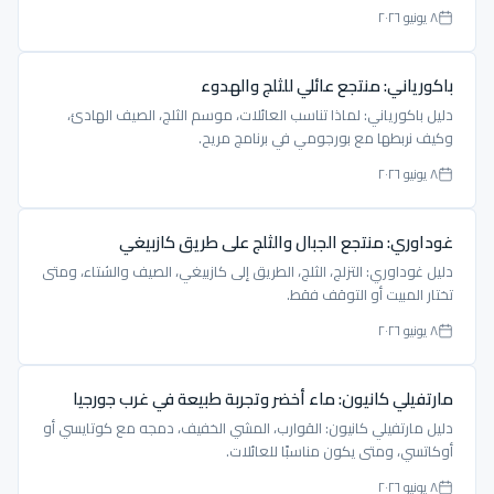
٨ يونيو ٢٠٢٦
باكورياني: منتجع عائلي للثلج والهدوء
دليل باكورياني: لماذا تناسب العائلات، موسم الثلج، الصيف الهادئ،
وكيف نربطها مع بورجومي في برنامج مريح.
٨ يونيو ٢٠٢٦
غوداوري: منتجع الجبال والثلج على طريق كازبيغي
دليل غوداوري: التزلج، الثلج، الطريق إلى كازبيغي، الصيف والشتاء، ومتى
تختار المبيت أو التوقف فقط.
٨ يونيو ٢٠٢٦
مارتفيلي كانيون: ماء أخضر وتجربة طبيعة في غرب جورجيا
دليل مارتفيلي كانيون: القوارب، المشي الخفيف، دمجه مع كوتايسي أو
أوكاتسي، ومتى يكون مناسبًا للعائلات.
٨ يونيو ٢٠٢٦