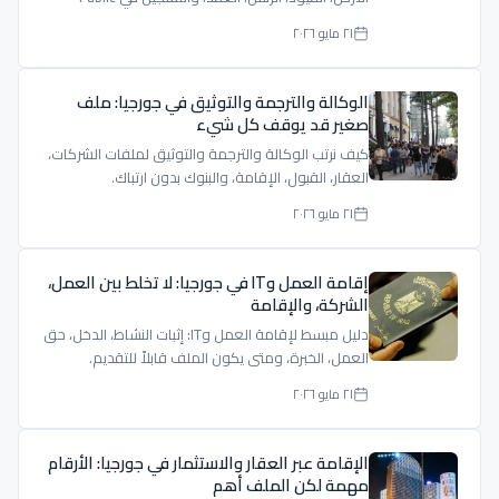
Registry.
٢١ مايو ٢٠٢٦
الوكالة والترجمة والتوثيق في جورجيا: ملف
صغير قد يوقف كل شيء
كيف نرتب الوكالة والترجمة والتوثيق لملفات الشركات،
العقار، القبول، الإقامة، والبنوك بدون ارتباك.
٢١ مايو ٢٠٢٦
إقامة العمل وIT في جورجيا: لا تخلط بين العمل،
الشركة، والإقامة
دليل مبسط لإقامة العمل وIT: إثبات النشاط، الدخل، حق
العمل، الخبرة، ومتى يكون الملف قابلاً للتقديم.
٢١ مايو ٢٠٢٦
الإقامة عبر العقار والاستثمار في جورجيا: الأرقام
مهمة لكن الملف أهم