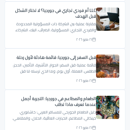
LLC أم فردي تجاري في جورجيا؟ لا تختار الشكل
قبل الهدف
مقارنة عملية بين الشركة ذات المسؤولية المحدودة
والفردي التجاري: المسؤولية، الضرائب، البنك، الشركاء،
والإقامة.
٢١ مايو ٢٠٢٦
قبل السفر إلى جورجيا: قائمة هادئة لأول رحلة
قائمة عملية قبل السفر: الجواز، التأشيرة، التأمين، الحجز،
الطقس، العملة، أول يوم، وما الذي ترسله لنا قبل
الرحلة.
٢١ مايو ٢٠٢٦
الطعام والمطاعم في جورجيا: التجربة أجمل
عندما تعرف ماذا تطلب
دليل الطعام الجورجي للمسافر العربي: خاشابوري،
خينكالي، المطاعم، الخيارات العائلية، الحلال، والمقاهي.
٢١ مايو ٢٠٢٦