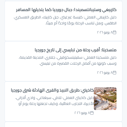
كازبيغي وستيبانتسميندا: جبال جورجيا كما يتخيلها المسافر
دليل كازبيغي العملي: كنيسة غيرغيتي، جبل كازبيك، الطريق العسكري،
الطقس، وهل تناسب الرحلة يومًا واحدًا أم مبيتًا.
٨ يونيو ٢٠٢٦
متسخيتا: أقرب رحلة من تبليسي إلى تاريخ جورجيا
دليل متسخيتا العملي: سفيتيتسخوفيلي، جفاري، المدينة القديمة،
وسبب كونها من أفضل الرحلات القصيرة من تبليسي.
٨ يونيو ٢٠٢٦
كاخيتي: طريق النبيذ والقرى الهادئة شرق جورجيا
دليل كاخيتي العملي: تلافي، سيغناغي، وادي ألازاني،
الأديرة، التجارب العائلية، وكيف تجعلها رحلة يوم أو
ليلتين.
٨ يونيو ٢٠٢٦