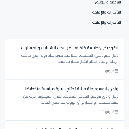
الترجمة والتوثيق
التأشيرات والإقامة
التأشيرات والإقامة
لاغوديخي: طبيعة كاخيتي لمن يحب الشلالات والمسارات
دليل لاغوديخي: المحمية، الشلالات، بحيرة بلاك روك، متى تناسب
الرحلة، ولماذا تحتاج اختيار مسار مناسب.
٨ يونيو ٢٠٢٦
وادي تروسو: رحلة جبلية تحتاج سيارة مناسبة وتخطيطًا
دليل وادي تروسو: المناظر المعدنية، القرى المهجورة، قربه من
ستيبانتسميندا، والتصاريح أو الهوية عند بعض النقاط.
٨ يونيو ٢٠٢٦