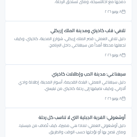
دمجها مع أخالتسيخه، ومتى تستحق الرحلة.
٨ يونيو ٢٠٢٦
تلافي: قلب كاخيتي ومدينة الملك إريكلي
دليل تلافي العملي: قصر الملك إريكلي، شوارع المدينة، كاخيتي، وكيف
تجعلها محطة أهدأ من سيغناغي داخل البرنامج.
٨ يونيو ٢٠٢٦
سيغناغي: مدينة الحب وإطلالات كاخيتي
دليل سيغناغي العملي: البلدة القديمة، أسوار المدينة، إطلالة وادي
ألازاني، وكيف نضيفها إلى رحلة كاخيتي من تبليسي.
٨ يونيو ٢٠٢٦
أوشغولي: القرية الجبلية التي لا تناسب كل رحلة
دليل أوشغولي العملي: لماذا هي مميزة، كيف تُضاف من ميستيا،
ومتى ننصح بها أو نؤجلها حسب الوقت والطريق.