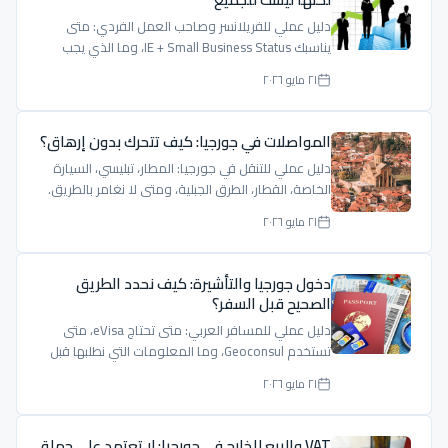
دليل عملي للفريلانسر وصاحب العمل الفردي: متى
يناسبك IE + Small Business Status، وما الذي يجب
فحصه قبل الاعتماد على 1%.
٢١ مايو ٢٠٢٦
المواصلات في جورجيا: كيف تتحرك بدون إرهاق؟
دليل عملي للتنقل في جورجيا: المطار، تبليسي، السيارة
الخاصة، القطار، الطرق الجبلية، ومتى لا نغامر بالطريق.
٢١ مايو ٢٠٢٦
دخول جورجيا والتأشيرة: كيف نحدد الطريق
الصحيح قبل السفر؟
دليل عملي للمسافر العربي: متى تحتاج eVisa، متى
تستخدم Geoconsul، وما المعلومات التي نطلبها قبل
إعطاء جواب واضح.
٢١ مايو ٢٠٢٦
VAT والبيع للخارج في جورجيا: لا تعتمد على جملة