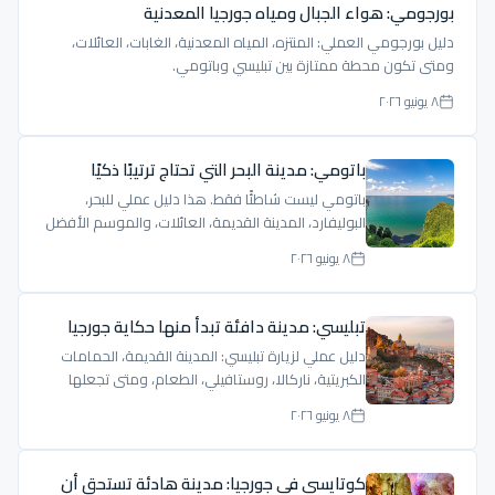
بورجومي: هواء الجبال ومياه جورجيا المعدنية
دليل بورجومي العملي: المنتزه، المياه المعدنية، الغابات، العائلات،
ومتى تكون محطة ممتازة بين تبليسي وباتومي.
٨ يونيو ٢٠٢٦
باتومي: مدينة البحر التي تحتاج ترتيبًا ذكيًا
باتومي ليست شاطئًا فقط. هذا دليل عملي للبحر،
البوليفارد، المدينة القديمة، العائلات، والموسم الأفضل
لزيارة باتومي.
٨ يونيو ٢٠٢٦
تبليسي: مدينة دافئة تبدأ منها حكاية جورجيا
دليل عملي لزيارة تبليسي: المدينة القديمة، الحمامات
الكبريتية، ناركالا، روستافيلي، الطعام، ومتى تجعلها
مركز رحلتك.
٨ يونيو ٢٠٢٦
كوتايسي في جورجيا: مدينة هادئة تستحق أن