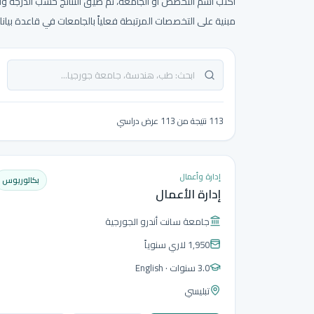
اكتب اسم التخصص أو الجامعة، ثم ضيّق النتائج حسب الدرجة والمد
مبنية على التخصصات المرتبطة فعلياً بالجامعات في قاعدة بيانات
113 نتيجة من 113 عرض دراسي
إدارة وأعمال
بكالوريوس
إدارة الأعمال
جامعة سانت أندرو الجورجية
1,950 لاري
سنوياً
3.0 سنوات
· English
تبليسي