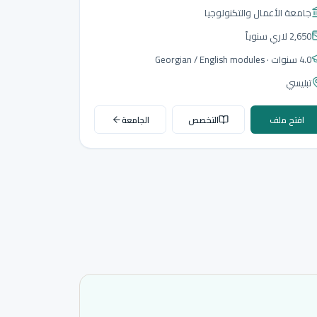
جامعة الأعمال والتكنولوجيا
2,650 لاري
سنوياً
4.0 سنوات
· Georgian / English modules
تبليسي
افتح ملف
التخصص
الجامعة