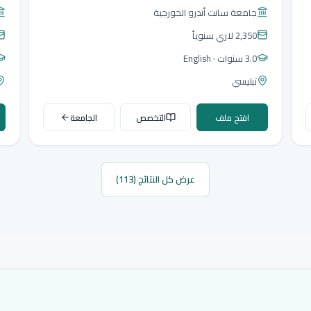
جامعة سانت أندرو الجورجية
2,350 لاري
سنوياً
3.0 سنوات
· English
تبليسي
افتح ملف
التخصص
الجامعة
عرض كل النتائج (113)