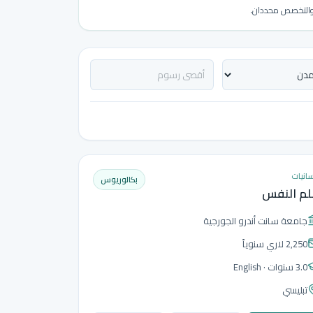
ة والتخصص محددان.
سانيات
بكالوريوس
لم النفس
جامعة سانت أندرو الجورجية
2,250 لاري
سنوياً
3.0 سنوات
· English
تبليسي