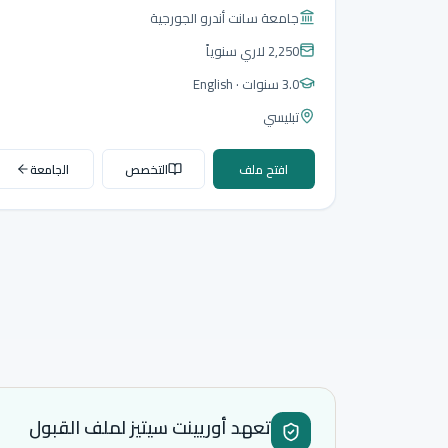
جامعة سانت أندرو الجورجية
2,250 لاري
سنوياً
3.0 سنوات
· English
تبليسي
افتح ملف
التخصص
الجامعة
تعهد أوريينت سيتيز لملف القبول