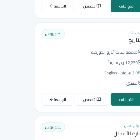
افتح ملف
التخصص
الجامعة
سانيات
بكالوريوس
تاريخ
جامعة سانت أندرو الجورجية
2,250 لاري
سنوياً
3.0 سنوات
· English
تبليسي
افتح ملف
التخصص
الجامعة
ارة وأعمال
بكالوريوس
ارة الأعمال