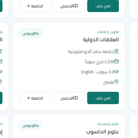
افتح ملف
التخصص
الجامعة
قانون وعلاقات
إن
بكالوريوس
العلاقات الدولية
ال
جامعة سانت أندرو الجورجية
2,250 لاري
سنوياً
3.0 سنوات
· English
تبليسي
افتح ملف
التخصص
الجامعة
تقنية وهندسة
إد
بكالوريوس
علوم الحاسوب
إد