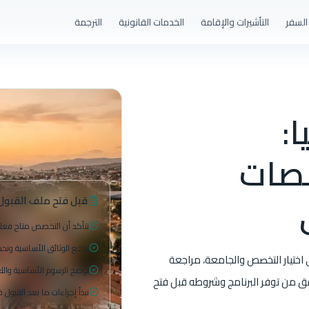
السفر
التأشيرات والإقامة
الخدمات القانونية
الترجمة
:
صصات
قبل فتح ملف القبول
نتأكد أن التخصص متاح فعلا
نراجع الوثائق الأساسية ونح
اختيار التخصص والجامعة، مراجعة
نوضح الرسوم الأساسية والل
قق من توفر البرنامج وشروطه قبل فتح
نبدأ إجراءات ما بعد القبول