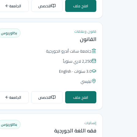
افتح ملف
التخصص
الجامعة
قانون وعلاقات
بكالوريوس
القانون
جامعة سانت أندرو الجورجية
2,250 لاري
سنوياً
3.0 سنوات
· English
تبليسي
افتح ملف
التخصص
الجامعة
إنسانيات
بكالوريوس
فقه اللغة الجورجية