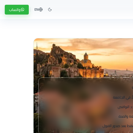
واتساب
EN
ً في الجامعة
دد النواقص
غة والمدة
 فقط بعد صدور القبول