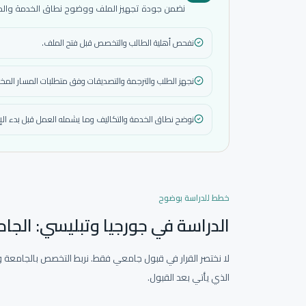
نضمن جودة تجهيز الملف ووضوح نطاق الخدمة والمتاب
نفحص أهلية الطالب والتخصص قبل فتح الملف.
نجهز الطلب والترجمة والتصديقات وفق متطلبات المسار المختا
نوضح نطاق الخدمة والتكاليف وما يشمله العمل قبل بدء الإ
خطط للدراسة بوضوح
الدراسة في جورجيا وتبليسي: الج
لا نختصر القرار في قبول جامعي فقط. نربط التخصص بالجامعة وا
الذي يأتي بعد القبول.