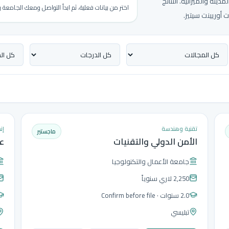
ينة والميزانية. النتائج
اختر من بيانات فعلية، ثم ابدأ التواصل ومعك الجامع
 أوريينت سيتيز.
تقنية وهندسة
إن
ماجستير
الأمن الدولي والتقنيات
ع
جامعة الأعمال والتكنولوجيا
2,250 لاري
سنوياً
2.0 سنوات
· Confirm before file
تبليسي