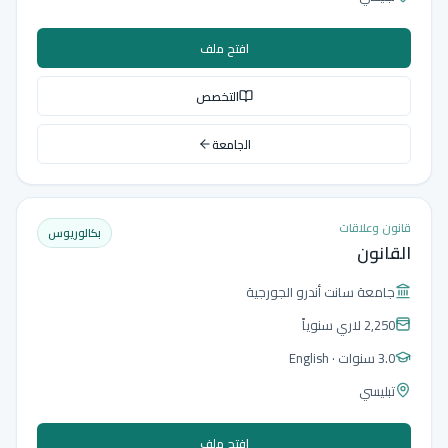
افتح ملف
التخصص
الجامعة
قانون وعلاقات
بكالوريوس
القانون
جامعة سانت أندرو الجورجية
2,250 لاري
سنوياً
3.0 سنوات
· English
تبليسي
افتح ملف