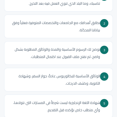
تناسبك، وما البلد الذي تنوي العمل فيه بعد التخرج.
نطابق أهدافك مع الجامعات والتخصصات المتوفرة فعلياً وفق
2
بياناتنا المحدّثة.
نوضح لك الرسوم الأساسية والمدة والوثائق المطلوبة بشكل
3
واضح، ثم نفتح ملف القبول عند اكتمال المتطلبات.
الوثائق الأساسية للبكالوريوس عادةً: جواز السفر، وشهادة
4
الثانوية، وكشف الدرجات.
شهادة اللغة الإنجليزية ليست شرطاً في المسارات التي نتولاها،
5
وأي متطلب خاص نؤكده قبل التقديم.