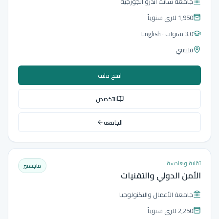
جامعة سانت أندرو الجورجية
1,950 لاري
سنوياً
3.0 سنوات
· English
تبليسي
افتح ملف
التخصص
الجامعة
تقنية وهندسة
ماجستير
الأمن الدولي والتقنيات
جامعة الأعمال والتكنولوجيا
2,250 لاري
سنوياً