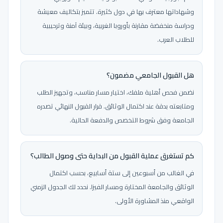
وشهاداتها معترف بها في دول كثيرة. تتميز بتكاليف معيشة
ودراسة منخفضة مقارنة بأوروبا الغربية، وبيئة آمنة وترحيبية
للطلاب العرب.
هل القبول الجامعي مضمون؟
نضمن فحص أهلية ملفك، اختيار مسار مناسب، وتجهيز الطلب
ومتابعته بدقة عند اكتمال الوثائق. قرار القبول النهائي تصدره
الجامعة وفق شروط التخصص والدفعة الحالية.
كم تستغرق عملية القبول من البداية حتى وصول الطالب؟
في الغالب من أسبوعين إلى ستة أسابيع، بحسب اكتمال
الوثائق والجامعة المختارة ومسار الفيزا. نحدد لك الجدول الزمني
الواقعي منذ المشاورة الأولى.