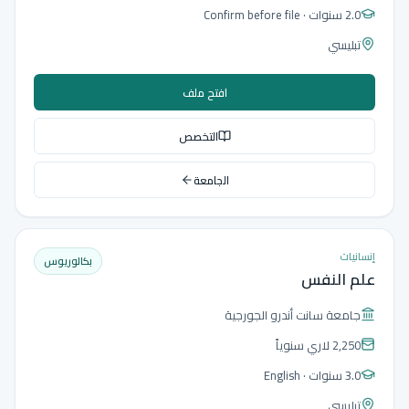
2.0 سنوات
· Confirm before file
تبليسي
افتح ملف
التخصص
الجامعة
إنسانيات
بكالوريوس
علم النفس
جامعة سانت أندرو الجورجية
2,250 لاري
سنوياً
3.0 سنوات
· English
تبليسي