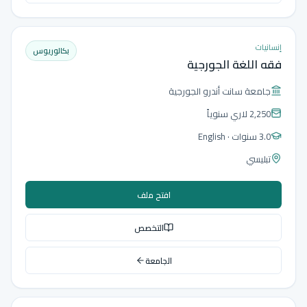
إنسانيات
بكالوريوس
فقه اللغة الجورجية
جامعة سانت أندرو الجورجية
2,250 لاري
سنوياً
3.0 سنوات
· English
تبليسي
افتح ملف
التخصص
الجامعة