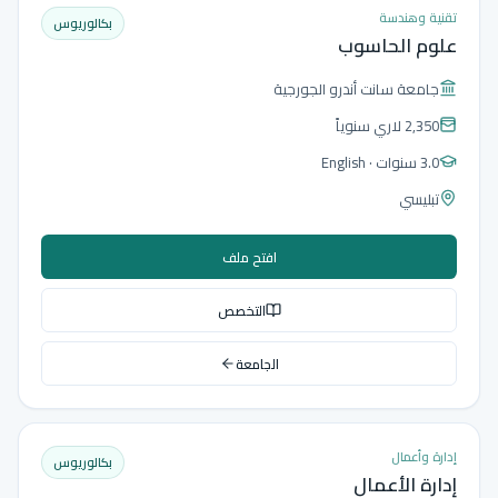
تقنية وهندسة
بكالوريوس
علوم الحاسوب
جامعة سانت أندرو الجورجية
2,350 لاري
سنوياً
3.0 سنوات
· English
تبليسي
افتح ملف
التخصص
الجامعة
إدارة وأعمال
بكالوريوس
إدارة الأعمال