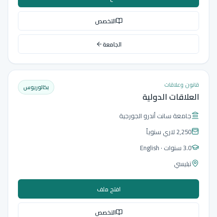
التخصص
الجامعة
قانون وعلاقات
بكالوريوس
العلاقات الدولية
جامعة سانت أندرو الجورجية
2,250 لاري
سنوياً
3.0 سنوات
· English
تبليسي
افتح ملف
التخصص