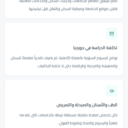
تضم تبليسي معظم الجامعات وخيارات السكن والخدمات الطلابية.
نقارن موقع الجامعة وميزانية السكن والتنقل قبل ترشيحها.
تكلفة الدراسة في جورجيا
نوضح الرسوم السنوية بالعملة الأصلية، ثم نضيف تقديراً منفصلاً للسكن
والمعيشة والترجمة والإقامة حتى لا تختلط التكاليف.
الطب والأسنان والصيدلة والتمريض
لكل تخصص صفحة مقارنة مستقلة تربطه بالجامعات التي تقدمه
فعلياً والرسوم والمدة وشروط القبول.