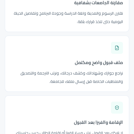
مقارنة الجامعات بشفافية
نقارن الرسوم والمدينة ولغة الدراسة وجودة البرنامج وتفاصيل الحياة
اليومية حتى تتخذ قرارك بثقة.
ملف قبول واضح ومكتمل
نراجع جوازك وشهاداتك وكشف درجاتك، ونرتب الترجمة والتصديق
والمتطلبات الخاصة قبل إرسال ملفك للجامعة.
الإقامة والفيزا بعد القبول
لا نتركك بعد القبول. نرتب مسار الفيزا أو إقامة الطالب حسب جنسيتك