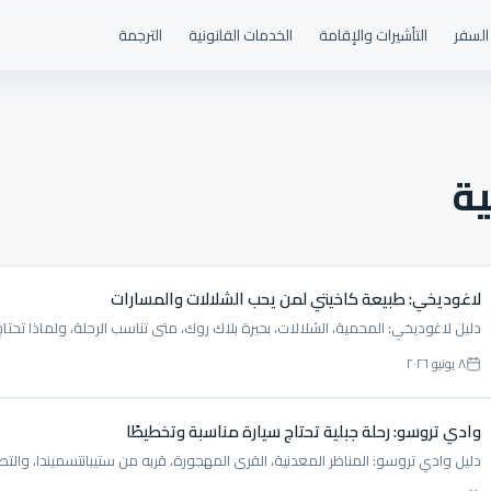
السفر
التأشيرات والإقامة
الخدمات القانونية
الترجمة
ية
لاغوديخي: طبيعة كاخيتي لمن يحب الشلالات والمسارات
دليل لاغوديخي: المحمية، الشلالات، بحيرة بلاك روك، متى تناسب الرحلة، ولماذا تحتا
٨ يونيو ٢٠٢٦
وادي تروسو: رحلة جبلية تحتاج سيارة مناسبة وتخطيطًا
دليل وادي تروسو: المناظر المعدنية، القرى المهجورة، قربه من ستيبانتسميندا، والتصا