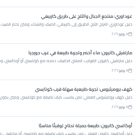
غوداوري: منتجع الجبال والثلج على طريق كازبيغي
دليل غوداوري: التزلج، الثلج، الطريق إلى كازبيغي، الصيف والشتاء، ومتى تختار المبي
٨ يونيو ٢٠٢٦
مارتفيلي كانيون: ماء أخضر وتجربة طبيعة في غرب جورجيا
دليل مارتفيلي كانيون: القوارب، المشي الخفيف، دمجه مع كوتايسي أو أوكاتسي، ومت
٨ يونيو ٢٠٢٦
كهف بروميثيوس: تجربة طبيعية سهلة قرب كوتايسي
دليل كهف بروميثيوس العملي: لمن يناسب، كيف تضيفه مع كوتايسي، ومتى يكون خيارً
٨ يونيو ٢٠٢٦
أوكاتسي كانيون: طبيعة جميلة تحتاج توقيتًا مناسبًا
دليل أوكاتسي كانيون العملي: لمن يناسب، كيف تضيفه مع كوتايسي أو مارتفيلي، وما ا