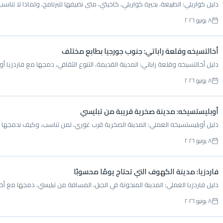
دليل كواريلي: الطبيعة، بحيرة كواريلي، كاخيتي، متى نضيفها للبرنامج، ولماذا لا تناس
٨ يونيو ٢٠٢٦
أخالتسيخه وقلعة راباتي: جنوب جورجيا بطابع مختلف
دليل أخالتسيخه وقلعة راباتي: المدينة القديمة، التنوع الثقافي، دمجها مع فاردزيا
٨ يونيو ٢٠٢٦
أوبليستسيخه: مدينة صخرية قريبة من تبليسي
دليل أوبليستسيخه العملي: المدينة الصخرية قرب غوري، لمن تناسب، وكيف ندمجها 
٨ يونيو ٢٠٢٦
فاردزيا: مدينة الكهوف التي تحتاج يومًا محسوبًا
دليل فاردزيا العملي: المدينة المنحوتة في الجبل، المسافة من تبليسي، دمجها مع أ
٨ يونيو ٢٠٢٦