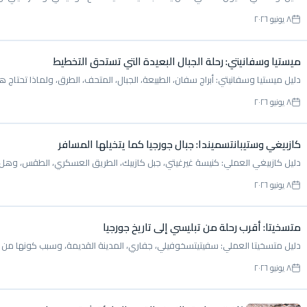
٨ يونيو ٢٠٢٦
ميستيا وسفانيتي: رحلة الجبال البعيدة التي تستحق التخطيط
دليل ميستيا وسفانيتي: أبراج سفان، الطبيعة، الجبال، المتحف، الطرق، ولماذا تحتاج ه
٨ يونيو ٢٠٢٦
كازبيغي وستيبانتسميندا: جبال جورجيا كما يتخيلها المسافر
دليل كازبيغي العملي: كنيسة غيرغيتي، جبل كازبيك، الطريق العسكري، الطقس، وهل تناس
٨ يونيو ٢٠٢٦
متسخيتا: أقرب رحلة من تبليسي إلى تاريخ جورجيا
دليل متسخيتا العملي: سفيتيتسخوفيلي، جفاري، المدينة القديمة، وسبب كونها من أ
٨ يونيو ٢٠٢٦