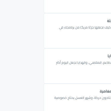
لة
يف نجعلها جزءًا مريحًا من برنامجك في
يا
اعم، المقاهي، والهدايا تجعل اليوم أكثر
مغامرة
ب يحتاجون حركة، وشهر العسل يحتاج خصوصية