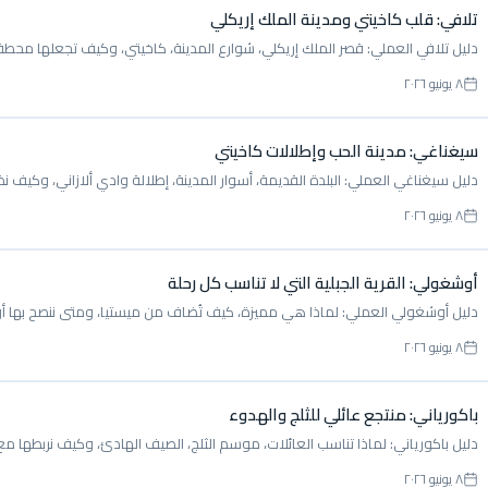
تلافي: قلب كاخيتي ومدينة الملك إريكلي
دليل تلافي العملي: قصر الملك إريكلي، شوارع المدينة، كاخيتي، وكيف تجعلها محطة
٨ يونيو ٢٠٢٦
سيغناغي: مدينة الحب وإطلالات كاخيتي
دليل سيغناغي العملي: البلدة القديمة، أسوار المدينة، إطلالة وادي ألازاني، وكيف ن
٨ يونيو ٢٠٢٦
أوشغولي: القرية الجبلية التي لا تناسب كل رحلة
دليل أوشغولي العملي: لماذا هي مميزة، كيف تُضاف من ميستيا، ومتى ننصح بها أ
٨ يونيو ٢٠٢٦
باكورياني: منتجع عائلي للثلج والهدوء
دليل باكورياني: لماذا تناسب العائلات، موسم الثلج، الصيف الهادئ، وكيف نربطها م
٨ يونيو ٢٠٢٦