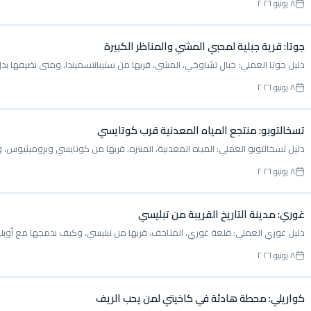
٨ يونيو ٢٠٢٦
جوتا: قرية جبلية لمحبي المشي والمناظر الكبيرة
دليل جوتا العملي: جبال تشاوخي، المشي، قربها من ستيبانتسميندا، ومتى نضيفها بدل
٨ يونيو ٢٠٢٦
تسخالتوبو: منتجع المياه المعدنية قرب كوتايسي
دليل تسخالتوبو العملي: المياه المعدنية، المنتزه، قربها من كوتايسي وبروميثيوس، 
٨ يونيو ٢٠٢٦
غوري: مدينة التاريخ القريبة من تبليسي
دليل غوري العملي: قلعة غوري، المتاحف، قربها من تبليسي، وكيف ندمجها مع أوب
٨ يونيو ٢٠٢٦
كواريلي: محطة هادئة في كاخيتي لمن يحب الريف