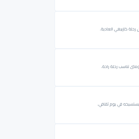
 رحلة كازبيغي العادية.
ومتى تناسب رحلة راحة.
ليستسيخه في يوم ثقافي.