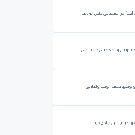
 أهدأ من سيغناغي داخل البرنامج.
ضيفها إلى رحلة كاخيتي من تبليسي.
و نؤجلها حسب الوقت والطريق.
ع بورجومي في برنامج مريح.