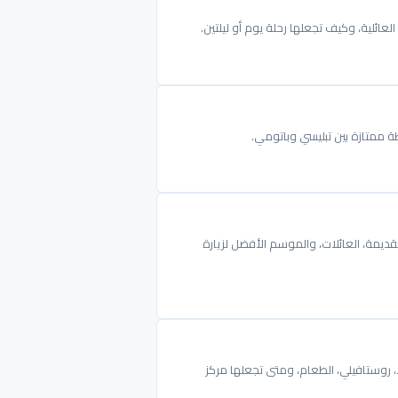
العائلية، وكيف تجعلها رحلة يوم أو ليلتين.
طة ممتازة بين تبليسي وباتومي.
لقديمة، العائلات، والموسم الأفضل لزيارة
لا، روستافيلي، الطعام، ومتى تجعلها مركز