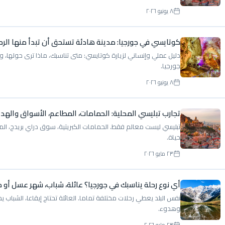
٨ يونيو ٢٠٢٦
كوتايسي في جورجيا: مدينة هادئة تستحق أن تبدأ منها الرح
دليل عملي وإنساني لزيارة كوتايسي: متى تناسبك، ماذا ترى حولها، وك
جورجيا.
٨ يونيو ٢٠٢٦
تجارب تبليسي المحلية: الحمامات، المطاعم، الأسواق والهدا
تبليسي ليست معالم فقط. الحمامات الكبريتية، سوق دراي بريدج، المط
حياة.
٢٣ مايو ٢٠٢٦
أي نوع رحلة يناسبك في جورجيا؟ عائلة، شباب، شهر عسل أو 
نفس البلد يعطي رحلات مختلفة تماما. العائلة تحتاج إيقاعا، الشبا
وهدوء.