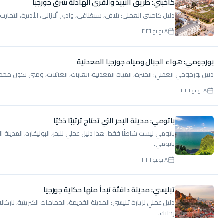
كاخيتي: طريق النبيذ والقرى الهادئة شرق جورجيا
دليل كاخيتي العملي: تلافي، سيغناغي، وادي ألازاني، الأديرة، التجارب 
٨ يونيو ٢٠٢٦
بورجومي: هواء الجبال ومياه جورجيا المعدنية
دليل بورجومي العملي: المنتزه، المياه المعدنية، الغابات، العائلات، ومتى تكون مح
٨ يونيو ٢٠٢٦
باتومي: مدينة البحر التي تحتاج ترتيبًا ذكيًا
باتومي ليست شاطئًا فقط. هذا دليل عملي للبحر، البوليفارد، المدينة ا
باتومي.
٨ يونيو ٢٠٢٦
تبليسي: مدينة دافئة تبدأ منها حكاية جورجيا
دليل عملي لزيارة تبليسي: المدينة القديمة، الحمامات الكبريتية، ناركا
رحلتك.