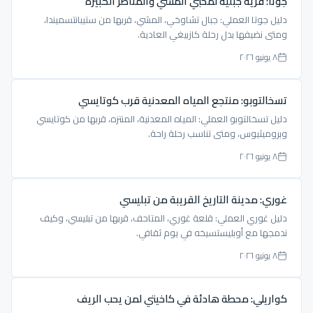
جوتا: قرية جبلية لمحبي المشي والمناظر الكبيرة
دليل جوتا العملي: جبال تشاوخي، المشي، قربها من ستيبانتسميندا،
ومتى نضيفها بدل رحلة كازبيغي العادية.
٨ يونيو ٢٠٢٦
تسخالتوبو: منتجع المياه المعدنية قرب كوتايسي
دليل تسخالتوبو العملي: المياه المعدنية، المنتزه، قربها من كوتايسي
وبروميثيوس، ومتى تناسب رحلة راحة.
٨ يونيو ٢٠٢٦
غوري: مدينة التاريخ القريبة من تبليسي
دليل غوري العملي: قلعة غوري، المتاحف، قربها من تبليسي، وكيف
ندمجها مع أوبليستسيخه في يوم ثقافي.
٨ يونيو ٢٠٢٦
كواريلي: محطة هادئة في كاخيتي لمن يحب الريف