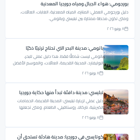
بورجومي: هواء الجبال ومياه جورجيا المعدنية
دليل بورجومي العملي: المنتزه، المياه المعدنية، الغابات، العائلات،
ومتى تكون محطة ممتازة بين تبليسي وباتومي.
٨ يونيو ٢٠٢٦
باتومي: مدينة البحر التي تحتاج ترتيبًا ذكيًا
باتومي ليست شاطئًا فقط. هذا دليل عملي للبحر،
البوليفارد، المدينة القديمة، العائلات، والموسم الأفضل
لزيارة باتومي.
٨ يونيو ٢٠٢٦
تبليسي: مدينة دافئة تبدأ منها حكاية جورجيا
دليل عملي لزيارة تبليسي: المدينة القديمة، الحمامات
الكبريتية، ناركالا، روستافيلي، الطعام، ومتى تجعلها
مركز رحلتك.
٨ يونيو ٢٠٢٦
كوتايسي في جورجيا: مدينة هادئة تستحق أن