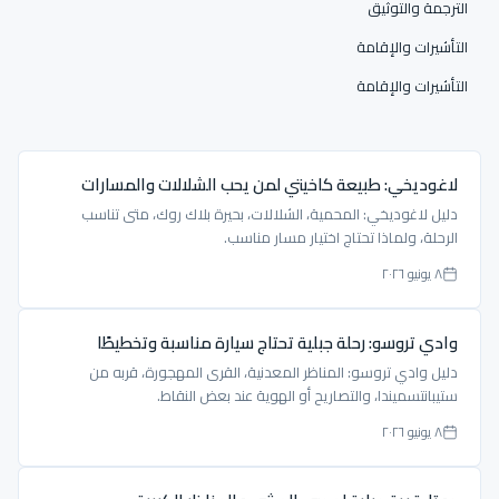
الترجمة والتوثيق
التأشيرات والإقامة
التأشيرات والإقامة
لاغوديخي: طبيعة كاخيتي لمن يحب الشلالات والمسارات
دليل لاغوديخي: المحمية، الشلالات، بحيرة بلاك روك، متى تناسب
الرحلة، ولماذا تحتاج اختيار مسار مناسب.
٨ يونيو ٢٠٢٦
وادي تروسو: رحلة جبلية تحتاج سيارة مناسبة وتخطيطًا
دليل وادي تروسو: المناظر المعدنية، القرى المهجورة، قربه من
ستيبانتسميندا، والتصاريح أو الهوية عند بعض النقاط.
٨ يونيو ٢٠٢٦