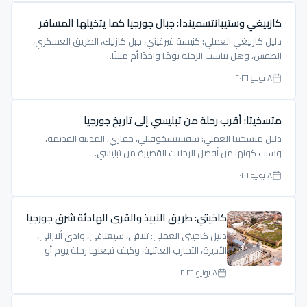
كازبيغي وستيبانتسميندا: جبال جورجيا كما يتخيلها المسافر
دليل كازبيغي العملي: كنيسة غيرغيتي، جبل كازبيك، الطريق العسكري،
الطقس، وهل تناسب الرحلة يومًا واحدًا أم مبيتًا.
٨ يونيو ٢٠٢٦
متسخيتا: أقرب رحلة من تبليسي إلى تاريخ جورجيا
دليل متسخيتا العملي: سفيتيتسخوفيلي، جفاري، المدينة القديمة،
وسبب كونها من أفضل الرحلات القصيرة من تبليسي.
٨ يونيو ٢٠٢٦
كاخيتي: طريق النبيذ والقرى الهادئة شرق جورجيا
دليل كاخيتي العملي: تلافي، سيغناغي، وادي ألازاني،
الأديرة، التجارب العائلية، وكيف تجعلها رحلة يوم أو
ليلتين.
٨ يونيو ٢٠٢٦