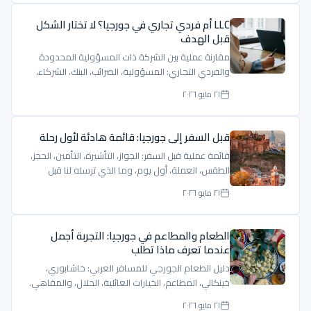
LLC أم فردي تجاري في جورجيا؟ لا تختار الشكل
قبل الهدف
مقارنة عملية بين الشركة ذات المسؤولية المحدودة
والفردي التجاري: المسؤولية، الضرائب، البنك، الشركاء،
والإقامة.
٢١ مايو ٢٠٢٦
قبل السفر إلى جورجيا: قائمة هادئة لأول رحلة
قائمة عملية قبل السفر: الجواز، التأشيرة، التأمين، الحجز،
الطقس، العملة، أول يوم، وما الذي ترسله لنا قبل
الرحلة.
٢١ مايو ٢٠٢٦
الطعام والمطاعم في جورجيا: التجربة أجمل
عندما تعرف ماذا تطلب
دليل الطعام الجورجي للمسافر العربي: خاشابوري،
خينكالي، المطاعم، الخيارات العائلية، الحلال، والمقاهي.
٢١ مايو ٢٠٢٦