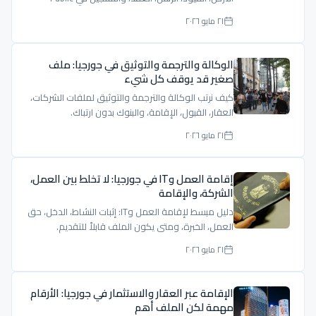
Registry.
٢١ مايو ٢٠٢٦
الوكالة والترجمة والتوثيق في جورجيا: ملف
صغير قد يوقف كل شيء
كيف نرتب الوكالة والترجمة والتوثيق لملفات الشركات،
العقار، القبول، الإقامة، والبنوك بدون ارتباك.
٢١ مايو ٢٠٢٦
إقامة العمل وIT في جورجيا: لا تخلط بين العمل،
الشركة، والإقامة
دليل مبسط لإقامة العمل وIT: إثبات النشاط، الدخل، حق
العمل، الخبرة، ومتى يكون الملف قابلاً للتقديم.
٢١ مايو ٢٠٢٦
الإقامة عبر العقار والاستثمار في جورجيا: الأرقام
مهمة لكن الملف أهم