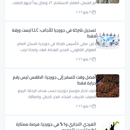
لم الشمل، العقار، الاستثمار، IT، ومتى يبدأ تجهيز الملف.
٢١ مايو ٢٠٢٦
تسجيل شركة في جورجيا للأجانب: LLC ليست ورقة
فقط
دليل عملي لتأسيس شركة في جورجيا: السجل العام،
العنوان القانوني، المدير، النشاط، البنك، ولماذا نرتب
الملف قبل التسجيل.
٢١ مايو ٢٠٢٦
أفضل وقت للسفر إلى جورجيا: الطقس ليس رقم
حرارة فقط
كيف تختار موسم جورجيا حسب هدف الرحلة: الربيع،
الصيف، الخريف، الشتاء، البحر، الجبال، والعائلة.
٢١ مايو ٢٠٢٦
الفردي التجاري و1% في جورجيا: فرصة ممتازة
لكنها ليست للجميع