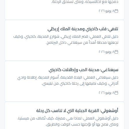
دمجها مع أخالتسيخه، ومتى تستحق الرحلة.
٨ يونيو ٢٠٢٦
تلافي: قلب كاخيتي ومدينة الملك إريكلي
دليل تلافي العملي: قصر الملك إريكلي، شوارع المدينة، كاخيتي، وكيف
تجعلها محطة أهدأ من سيغناغي داخل البرنامج.
٨ يونيو ٢٠٢٦
سيغناغي: مدينة الحب وإطلالات كاخيتي
دليل سيغناغي العملي: البلدة القديمة، أسوار المدينة، إطلالة وادي
ألازاني، وكيف نضيفها إلى رحلة كاخيتي من تبليسي.
٨ يونيو ٢٠٢٦
أوشغولي: القرية الجبلية التي لا تناسب كل رحلة
دليل أوشغولي العملي: لماذا هي مميزة، كيف تُضاف من ميستيا،
ومتى ننصح بها أو نؤجلها حسب الوقت والطريق.