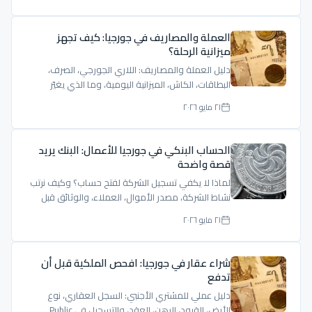
العملة والمصاريف في جورجيا: كيف تجهز
ميزانية الرحلة؟
دليل العملة والمصاريف: اللاري الجورجي، الصرف،
البطاقات، الكاش، الميزانية اليومية، وما الذي يغيّر
السعر.
٢١ مايو ٢٠٢٦
الحساب البنكي في جورجيا للأعمال: البنك يريد
قصة واضحة
لماذا لا يكفي تسجيل الشركة لفتح حساب؟ وكيف نرتب
نشاط الشركة، مصدر الأموال، العملاء، والوثائق قبل
مقابلة البنك.
٢١ مايو ٢٠٢٦
شراء عقار في جورجيا: افحص الملكية قبل أن
تدفع
دليل عملي للمشتري الأجنبي: السجل العقاري، نوع
الأرض، القيود، الرهن، العقد، والتسجيل في Public