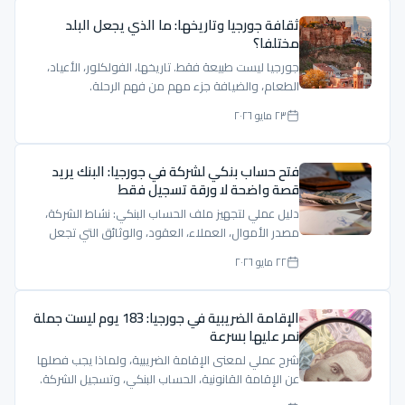
ثقافة جورجيا وتاريخها: ما الذي يجعل البلد
مختلفا؟
جورجيا ليست طبيعة فقط. تاريخها، الفولكلور، الأعياد،
الطعام، والضيافة جزء مهم من فهم الرحلة.
٢٣ مايو ٢٠٢٦
فتح حساب بنكي لشركة في جورجيا: البنك يريد
قصة واضحة لا ورقة تسجيل فقط
دليل عملي لتجهيز ملف الحساب البنكي: نشاط الشركة،
مصدر الأموال، العملاء، العقود، والوثائق التي تجعل
الملف مفهومًا.
٢٢ مايو ٢٠٢٦
الإقامة الضريبية في جورجيا: 183 يوم ليست جملة
نمر عليها بسرعة
شرح عملي لمعنى الإقامة الضريبية، ولماذا يجب فصلها
عن الإقامة القانونية، الحساب البنكي، وتسجيل الشركة.