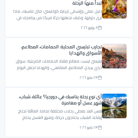
تبدأ منها الرحلة
دليل عملي وإنساني لزيارة كوتايسي: متى تناسبك، ماذا
ترى حولها، وكيف نجعلها جزءًا مريحًا من برنامجك في
جورجيا.
٨ يونيو ٢٠٢٦
تجارب تبليسي المحلية: الحمامات، المطاعم،
الأسواق والهدايا
تبليسي ليست معالم فقط. الحمامات الكبريتية، سوق
دراي بريدج، المطاعم، المقاهي، والهدايا تجعل اليوم
أكثر حياة.
٢٣ مايو ٢٠٢٦
أي نوع رحلة يناسبك في جورجيا؟ عائلة، شباب،
شهر عسل أو مغامرة
نفس البلد يعطي رحلات مختلفة تماما. العائلة تحتاج
إيقاعا، الشباب يحتاجون حركة، وشهر العسل يحتاج
خصوصية وهدوء.
٢٣ مايو ٢٠٢٦