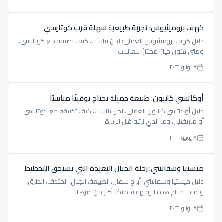
كهف بروميثيوس: تجربة طبيعية سهلة قرب كوتايسي
دليل كهف بروميثيوس العملي: لمن يناسب، كيف تضيفه مع كوتايسي،
ومتى يكون خيارًا ممتازًا للعائلات.
٨ يونيو ٢٠٢٦
أوكاتسي كانيون: طبيعة جميلة تحتاج توقيتًا مناسبًا
دليل أوكاتسي كانيون العملي: لمن يناسب، كيف تضيفه مع كوتايسي
أو مارتفيلي، وما الذي نرتبه قبل الزيارة.
٨ يونيو ٢٠٢٦
ميستيا وسفانيتي: رحلة الجبال البعيدة التي تستحق التخطيط
دليل ميستيا وسفانيتي: أبراج سفان، الطبيعة، الجبال، المتحف، الطرق،
ولماذا تحتاج هذه الوجهة تخطيطًا أكثر من غيرها.
٨ يونيو ٢٠٢٦