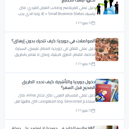
دليل عملي للفريلانسر وصاحب العمل الفردي: متى
يناسبك IE + Small Business Status، وما الذي يجب
فحصه قبل الاعتماد على 1%.
٢١ مايو ٢٠٢٦
المواصلات في جورجيا: كيف تتحرك بدون إرهاق؟
دليل عملي للتنقل في جورجيا: المطار، تبليسي، السيارة
الخاصة، القطار، الطرق الجبلية، ومتى لا نغامر بالطريق.
٢١ مايو ٢٠٢٦
دخول جورجيا والتأشيرة: كيف نحدد الطريق
الصحيح قبل السفر؟
دليل عملي للمسافر العربي: متى تحتاج eVisa، متى
تستخدم Geoconsul، وما المعلومات التي نطلبها قبل
إعطاء جواب واضح.
٢١ مايو ٢٠٢٦
VAT والبيع للخارج في جورجيا: لا تعتمد على جملة