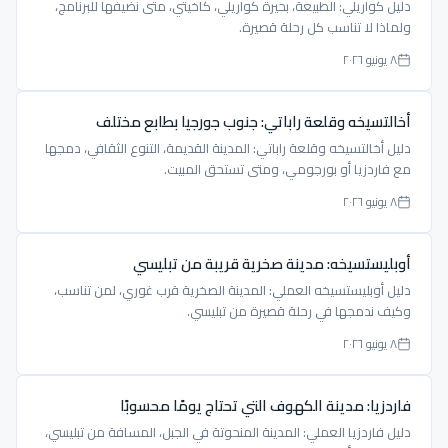
دليل كواريلي: الطبيعة، بحيرة كواريلي، كاخيتي، متى نضيفها للبرنامج،
ولماذا لا تناسب كل رحلة قصيرة.
٨ يونيو ٢٠٢٦
أخالتسيخه وقلعة راباتي: جنوب جورجيا بطابع مختلف
دليل أخالتسيخه وقلعة راباتي: المدينة القديمة، التنوع الثقافي، دمجها
مع فاردزيا أو بورجومي، ومتى تستحق المبيت.
٨ يونيو ٢٠٢٦
أوبليستسيخه: مدينة صخرية قريبة من تبليسي
دليل أوبليستسيخه العملي: المدينة الصخرية قرب غوري، لمن تناسب،
وكيف ندمجها في رحلة قصيرة من تبليسي.
٨ يونيو ٢٠٢٦
فاردزيا: مدينة الكهوف التي تحتاج يومًا محسوبًا
دليل فاردزيا العملي: المدينة المنحوتة في الجبل، المسافة من تبليسي،