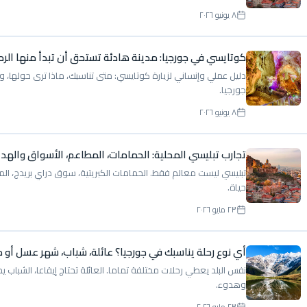
٨ يونيو ٢٠٢٦
كوتايسي في جورجيا: مدينة هادئة تستحق أن تبدأ منها الرح
دليل عملي وإنساني لزيارة كوتايسي: متى تناسبك، ماذا ترى حولها، وك
جورجيا.
٨ يونيو ٢٠٢٦
تجارب تبليسي المحلية: الحمامات، المطاعم، الأسواق والهدا
تبليسي ليست معالم فقط. الحمامات الكبريتية، سوق دراي بريدج، المط
حياة.
٢٣ مايو ٢٠٢٦
أي نوع رحلة يناسبك في جورجيا؟ عائلة، شباب، شهر عسل أو 
نفس البلد يعطي رحلات مختلفة تماما. العائلة تحتاج إيقاعا، الشبا
وهدوء.