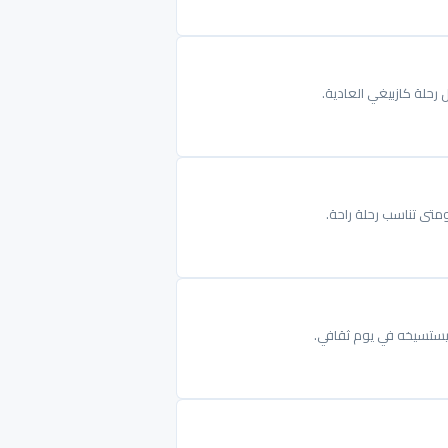
 رحلة كازبيغي العادية.
ومتى تناسب رحلة راحة.
ليستسيخه في يوم ثقافي.