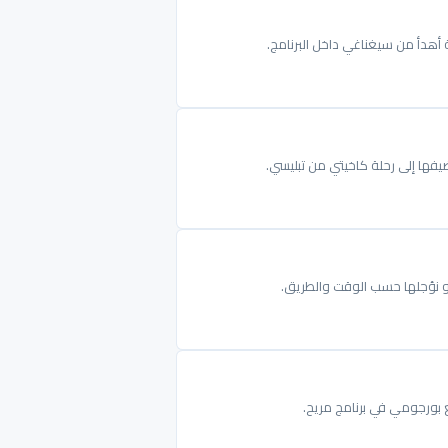
 أهدأ من سيغناغي داخل البرنامج.
ضيفها إلى رحلة كاخيتي من تبليسي.
و نؤجلها حسب الوقت والطريق.
ع بورجومي في برنامج مريح.