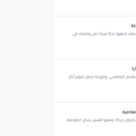
لة
يف نجعلها جزءًا مريحًا من برنامجك في
يا
اعم، المقاهي، والهدايا تجعل اليوم أكثر
مغامرة
ب يحتاجون حركة، وشهر العسل يحتاج خصوصية