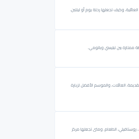
العائلية، وكيف تجعلها رحلة يوم أو ليلتين.
طة ممتازة بين تبليسي وباتومي.
لقديمة، العائلات، والموسم الأفضل لزيارة
لا، روستافيلي، الطعام، ومتى تجعلها مركز