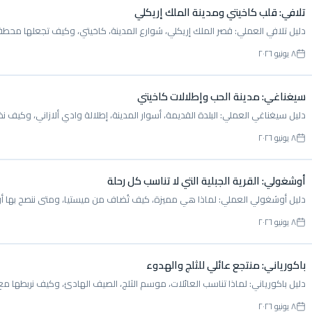
تلافي: قلب كاخيتي ومدينة الملك إريكلي
دليل تلافي العملي: قصر الملك إريكلي، شوارع المدينة، كاخيتي، وكيف تجعلها محطة
٨ يونيو ٢٠٢٦
سيغناغي: مدينة الحب وإطلالات كاخيتي
دليل سيغناغي العملي: البلدة القديمة، أسوار المدينة، إطلالة وادي ألازاني، وكيف ن
٨ يونيو ٢٠٢٦
أوشغولي: القرية الجبلية التي لا تناسب كل رحلة
دليل أوشغولي العملي: لماذا هي مميزة، كيف تُضاف من ميستيا، ومتى ننصح بها أ
٨ يونيو ٢٠٢٦
باكورياني: منتجع عائلي للثلج والهدوء
دليل باكورياني: لماذا تناسب العائلات، موسم الثلج، الصيف الهادئ، وكيف نربطها م
٨ يونيو ٢٠٢٦