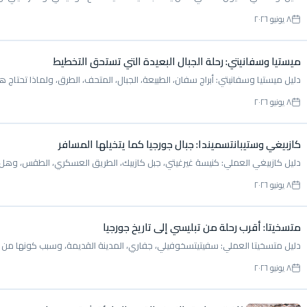
٨ يونيو ٢٠٢٦
ميستيا وسفانيتي: رحلة الجبال البعيدة التي تستحق التخطيط
دليل ميستيا وسفانيتي: أبراج سفان، الطبيعة، الجبال، المتحف، الطرق، ولماذا تحتاج ه
٨ يونيو ٢٠٢٦
كازبيغي وستيبانتسميندا: جبال جورجيا كما يتخيلها المسافر
دليل كازبيغي العملي: كنيسة غيرغيتي، جبل كازبيك، الطريق العسكري، الطقس، وهل تناس
٨ يونيو ٢٠٢٦
متسخيتا: أقرب رحلة من تبليسي إلى تاريخ جورجيا
دليل متسخيتا العملي: سفيتيتسخوفيلي، جفاري، المدينة القديمة، وسبب كونها من أ
٨ يونيو ٢٠٢٦