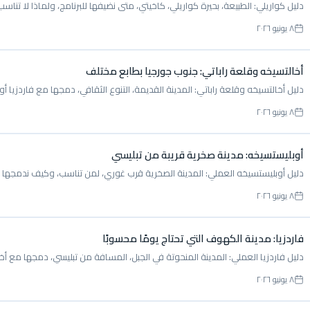
دليل كواريلي: الطبيعة، بحيرة كواريلي، كاخيتي، متى نضيفها للبرنامج، ولماذا لا تناس
٨ يونيو ٢٠٢٦
أخالتسيخه وقلعة راباتي: جنوب جورجيا بطابع مختلف
دليل أخالتسيخه وقلعة راباتي: المدينة القديمة، التنوع الثقافي، دمجها مع فاردزيا
٨ يونيو ٢٠٢٦
أوبليستسيخه: مدينة صخرية قريبة من تبليسي
دليل أوبليستسيخه العملي: المدينة الصخرية قرب غوري، لمن تناسب، وكيف ندمجها 
٨ يونيو ٢٠٢٦
فاردزيا: مدينة الكهوف التي تحتاج يومًا محسوبًا
دليل فاردزيا العملي: المدينة المنحوتة في الجبل، المسافة من تبليسي، دمجها مع أ
٨ يونيو ٢٠٢٦