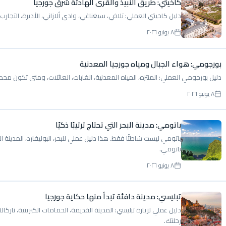
كاخيتي: طريق النبيذ والقرى الهادئة شرق جورجيا
دليل كاخيتي العملي: تلافي، سيغناغي، وادي ألازاني، الأديرة، التجارب 
٨ يونيو ٢٠٢٦
بورجومي: هواء الجبال ومياه جورجيا المعدنية
دليل بورجومي العملي: المنتزه، المياه المعدنية، الغابات، العائلات، ومتى تكون مح
٨ يونيو ٢٠٢٦
باتومي: مدينة البحر التي تحتاج ترتيبًا ذكيًا
باتومي ليست شاطئًا فقط. هذا دليل عملي للبحر، البوليفارد، المدينة ا
باتومي.
٨ يونيو ٢٠٢٦
تبليسي: مدينة دافئة تبدأ منها حكاية جورجيا
دليل عملي لزيارة تبليسي: المدينة القديمة، الحمامات الكبريتية، ناركا
رحلتك.