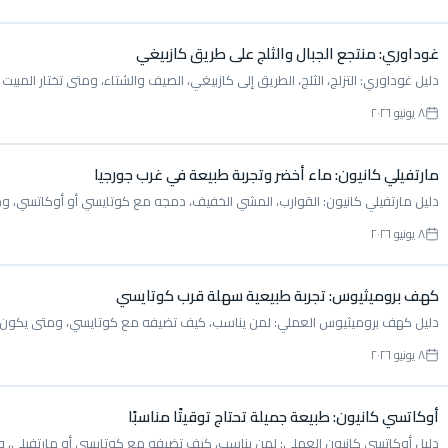
غوداوري: منتجع الجبال والثلج على طريق كازبيغي
دليل غوداوري: التزلج، الثلج، الطريق إلى كازبيغي، الصيف والشتاء، ومتى تختار المبي
٨ يونيو ٢٠٢٦
مارتفيلي كانيون: ماء أخضر وتجربة طبيعة في غرب جورجيا
دليل مارتفيلي كانيون: القوارب، المشي الخفيف، دمجه مع كوتايسي أو أوكاتسي، ومت
٨ يونيو ٢٠٢٦
كهف بروميثيوس: تجربة طبيعية سهلة قرب كوتايسي
دليل كهف بروميثيوس العملي: لمن يناسب، كيف تضيفه مع كوتايسي، ومتى يكون خيارً
٨ يونيو ٢٠٢٦
أوكاتسي كانيون: طبيعة جميلة تحتاج توقيتًا مناسبًا
دليل أوكاتسي كانيون العملي: لمن يناسب، كيف تضيفه مع كوتايسي أو مارتفيلي، وما ا