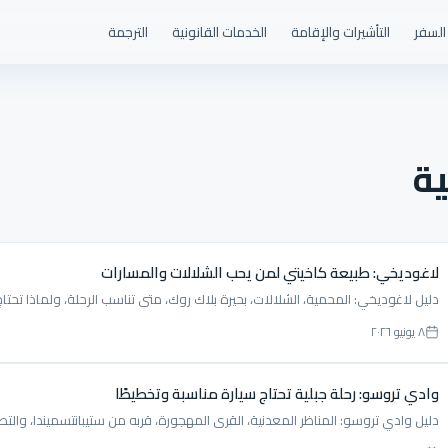
السفر
التأشيرات والإقامة
الخدمات القانونية
الترجمة
ية
لاغوديخي: طبيعة كاخيتي لمن يحب الشلالات والمسارات
دليل لاغوديخي: المحمية، الشلالات، بحيرة بلاك روك، متى تناسب الرحلة، ولماذا تحتا
٨ يونيو ٢٠٢٦
وادي تروسو: رحلة جبلية تحتاج سيارة مناسبة وتخطيطًا
دليل وادي تروسو: المناظر المعدنية، القرى المهجورة، قربه من ستيبانتسميندا، والتصا