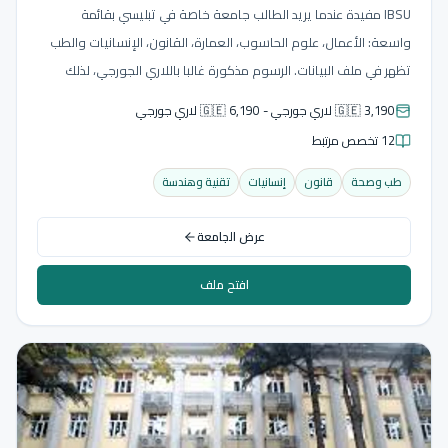
IBSU مفيدة عندما يريد الطالب جامعة خاصة في تبليسي بقائمة
واسعة: الأعمال، علوم الحاسوب، العمارة، القانون، الإنسانيات والطب
تظهر في ملف البيانات. الرسوم مذكورة غالبا باللاري الجورجي، لذلك
نعرض العملة كما هي من غير تحويل غير دقيق.
🇬🇪 3,190 لاري جورجي - 🇬🇪 6,190 لاري جورجي
12 تخصص مرتبط
طب وصحة
قانون
إنسانيات
تقنية وهندسة
عرض الجامعة
افتح ملف