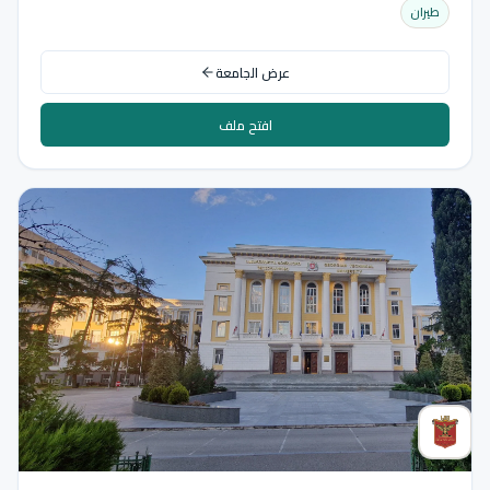
طيران
عرض الجامعة
افتح ملف