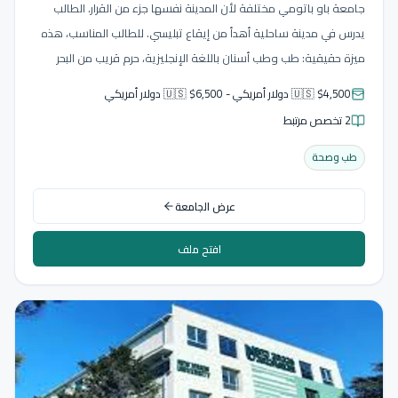
جامعة باو باتومي مختلفة لأن المدينة نفسها جزء من القرار. الطالب
يدرس في مدينة ساحلية أهدأ من إيقاع تبليسي. للطالب المناسب، هذه
ميزة حقيقية: طب وطب أسنان باللغة الإنجليزية، حرم قريب من البحر
الأسود، وحياة يومية أهدأ.
🇺🇸 $4,500 دولار أمريكي - 🇺🇸 $6,500 دولار أمريكي
2 تخصص مرتبط
طب وصحة
عرض الجامعة
افتح ملف