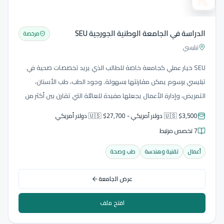
الدراسة في الجامعة الوطنية الجورجية SEU
مرخصة
تبليسي
SEU خيار عملي كجامعة خاصة للطالب الذي يريد تخصصات صحية في
تبليسي برسوم يمكن مقارنتها بسهولة. وجود الطب، طب الأسنان،
التمريض، وإدارة الأعمال يجعلها مفيدة للعائلة التي تقارن بين أكثر من
مسار، خصوصا عندما تكون الميزانية مهمة.
🇺🇸 $3,500 دولار أمريكي - 🇺🇸 $27,700 دولار أمريكي
7 تخصص مرتبط
أعمال
تقنية وهندسة
طب وصحة
عرض الجامعة
افتح ملف