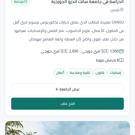
الدراسة في جامعة سانت أندرو الجورجية
مرخصة
تبليسي
SANGU مفيدة للطالب الذي يقارن خيارات بكالوريوس برسوم لاري أقل
في القانون، الأعمال، علوم الحاسوب، علم النفس والإنسانيات. نعرضها
من خلال ملف قبول واضح لأن العملة ولغة البرنامج مهمتان.
🇬🇪 1,950 لاري جورجي - 🇬🇪 2,650 لاري جورجي
8 تخصص مرتبط
إنسانيات
قانون
تقنية وهندسة
أعمال
عرض الجامعة
افتح ملف