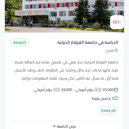
الدراسة في جامعة القوقاز الدولية
مرخصة
تبليسي
جامعة القوقاز الدولية خيار عملي في تبليسي عندما تريد العائلة مسارا
طبيا، لكنها ما زالت تريد بدائل واضحة على الطاولة. الطب وطب الأسنان
هما أول ما يسأل عنه الناس، لكن وجود تقنية المعلومات وإدارة
الأعمال يجعل ملف الجامعة أقل ضيقا. نعرض CIU بهدوء: مناسبة
🇺🇸 $5,000 دولار أمريكي - 🇺🇸 $6,000 دولار أمريكي
للطالب الذي يريد بيئة العاصمة ومقارنة سهلة، ونثبت الرسوم والدفعة
2 تخصص مرتبط
قبل تحريك الملف.
طب وصحة
عرض الجامعة